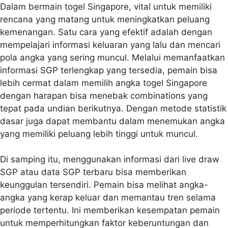
Dalam bermain togel Singapore, vital untuk memiliki
rencana yang matang untuk meningkatkan peluang
kemenangan. Satu cara yang efektif adalah dengan
mempelajari informasi keluaran yang lalu dan mencari
pola angka yang sering muncul. Melalui memanfaatkan
informasi SGP terlengkap yang tersedia, pemain bisa
lebih cermat dalam memilih angka togel Singapore
dengan harapan bisa menebak combinations yang
tepat pada undian berikutnya. Dengan metode statistik
dasar juga dapat membantu dalam menemukan angka
yang memiliki peluang lebih tinggi untuk muncul.
Di samping itu, menggunakan informasi dari live draw
SGP atau data SGP terbaru bisa memberikan
keunggulan tersendiri. Pemain bisa melihat angka-
angka yang kerap keluar dan memantau tren selama
periode tertentu. Ini memberikan kesempatan pemain
untuk memperhitungkan faktor keberuntungan dan