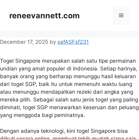
Skip
to
reneevannett.com
Menu
content
December 17, 2025
by
safASFsf231
Togel Singapore merupakan salah satu tipe permainan
undian yang amat populer di Indonesia. Setiap harinya,
banyak orang yang berharap menunggu hasil keluaran
dari togel SGP, baik itu untuk memenuhi waktu luang
atau menunggu mendapatkan rezeki dari angka yang
mereka pilih. Sebagai salah satu jenis togel yang paling
diminati, togel SGP menawarkan keseruan dan peluang
yang menggoda bagi peminatnya.
Dengan adanya teknologi, kini togel Singapore bisa
diikuti secara online, membuat lebih mudah siapa saja