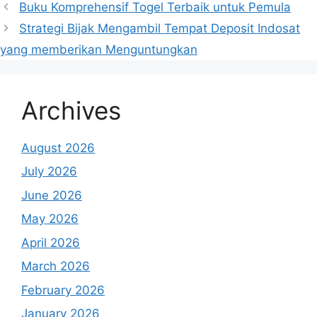
Buku Komprehensif Togel Terbaik untuk Pemula
Strategi Bijak Mengambil Tempat Deposit Indosat
yang memberikan Menguntungkan
Archives
August 2026
July 2026
June 2026
May 2026
April 2026
March 2026
February 2026
January 2026