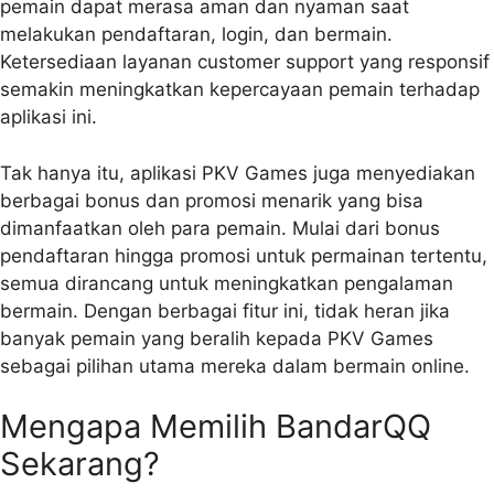
pemain dapat merasa aman dan nyaman saat
melakukan pendaftaran, login, dan bermain.
Ketersediaan layanan customer support yang responsif
semakin meningkatkan kepercayaan pemain terhadap
aplikasi ini.
Tak hanya itu, aplikasi PKV Games juga menyediakan
berbagai bonus dan promosi menarik yang bisa
dimanfaatkan oleh para pemain. Mulai dari bonus
pendaftaran hingga promosi untuk permainan tertentu,
semua dirancang untuk meningkatkan pengalaman
bermain. Dengan berbagai fitur ini, tidak heran jika
banyak pemain yang beralih kepada PKV Games
sebagai pilihan utama mereka dalam bermain online.
Mengapa Memilih BandarQQ
Sekarang?