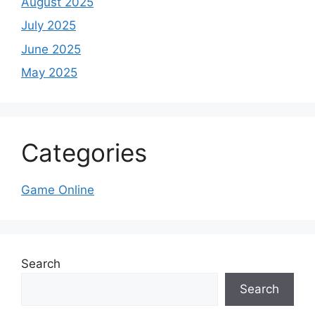
August 2025
July 2025
June 2025
May 2025
Categories
Game Online
Search
Search