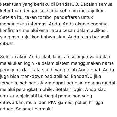
ketentuan yang berlaku di BandarQQ. Bacalah semua
ketentuan dengan seksama sebelum melanjutkan.
Setelah itu, tekan tombol pendaftaran untuk
mengirimkan informasi Anda. Anda akan menerima
konfirmasi melalui email atau pesan dalam aplikasi,
yang menunjukkan bahwa akun Anda telah berhasil
dibuat.
Setelah akun Anda aktif, langkah selanjutnya adalah
melakukan login ke dalam sistem menggunakan nama
pengguna dan kata sandi yang telah Anda buat. Anda
juga bisa men-download aplikasi BandarQQ jika
tersedia, sehingga Anda dapat bermain dengan mudah
melalui perangkat mobile. Setelah login, Anda siap
untuk menjelajahi berbagai permainan yang
ditawarkan, mulai dari PKV games, poker, hingga
aduqq. Selamat bermain!