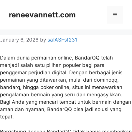
Skip
to
reneevannett.com
Menu
content
January 6, 2026
by
safASFsf231
Dalam dunia permainan online, BandarQQ telah
menjadi salah satu pilihan populer bagi para
penggemar perjudian digital. Dengan berbagai jenis
permainan yang ditawarkan, mulai dari dominoqq,
bandarq, hingga poker online, situs ini menawarkan
pengalaman bermain yang seru dan mengasyikkan.
Bagi Anda yang mencari tempat untuk bermain dengan
aman dan nyaman, BandarQQ bisa jadi solusi yang
tepat.
Bergabung dengan BandarQQ tidak hanya memberikan