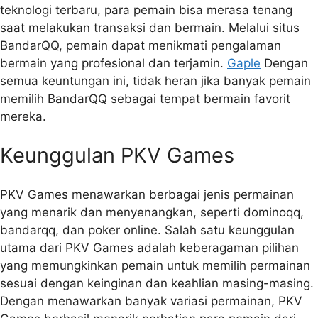
teknologi terbaru, para pemain bisa merasa tenang
saat melakukan transaksi dan bermain. Melalui situs
BandarQQ, pemain dapat menikmati pengalaman
bermain yang profesional dan terjamin.
Gaple
Dengan
semua keuntungan ini, tidak heran jika banyak pemain
memilih BandarQQ sebagai tempat bermain favorit
mereka.
Keunggulan PKV Games
PKV Games menawarkan berbagai jenis permainan
yang menarik dan menyenangkan, seperti dominoqq,
bandarqq, dan poker online. Salah satu keunggulan
utama dari PKV Games adalah keberagaman pilihan
yang memungkinkan pemain untuk memilih permainan
sesuai dengan keinginan dan keahlian masing-masing.
Dengan menawarkan banyak variasi permainan, PKV