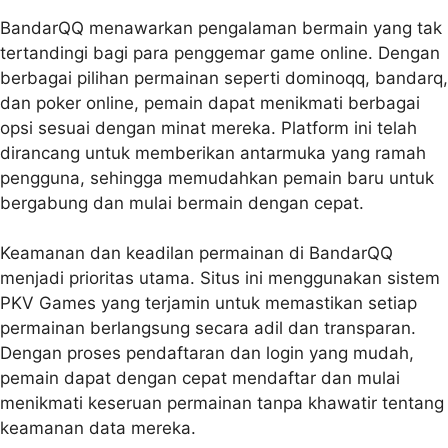
BandarQQ menawarkan pengalaman bermain yang tak
tertandingi bagi para penggemar game online. Dengan
berbagai pilihan permainan seperti dominoqq, bandarq,
dan poker online, pemain dapat menikmati berbagai
opsi sesuai dengan minat mereka. Platform ini telah
dirancang untuk memberikan antarmuka yang ramah
pengguna, sehingga memudahkan pemain baru untuk
bergabung dan mulai bermain dengan cepat.
Keamanan dan keadilan permainan di BandarQQ
menjadi prioritas utama. Situs ini menggunakan sistem
PKV Games yang terjamin untuk memastikan setiap
permainan berlangsung secara adil dan transparan.
Dengan proses pendaftaran dan login yang mudah,
pemain dapat dengan cepat mendaftar dan mulai
menikmati keseruan permainan tanpa khawatir tentang
keamanan data mereka.