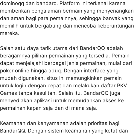
dominoqq dan bandarq. Platform ini terkenal karena
memberikan pengalaman bermain yang menyenangkan
dan aman bagi para pemainnya, sehingga banyak yang
memilih untuk bergabung dan mencoba keberuntungan
mereka.
Salah satu daya tarik utama dari BandarQQ adalah
beragamnya pilihan permainan yang tersedia. Pemain
dapat menjelajahi berbagai jenis permainan, mulai dari
poker online hingga aduq. Dengan interface yang
mudah digunakan, situs ini memungkinkan pemain
untuk login dengan cepat dan melakukan daftar PKV
Games tanpa kesulitan. Selain itu, BandarQQ juga
menyediakan aplikasi untuk memudahkan akses ke
permainan kapan saja dan di mana saja.
Keamanan dan kenyamanan adalah prioritas bagi
BandarQQ. Dengan sistem keamanan yang ketat dan