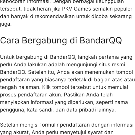
kebocoran informasi. Dengan berbagai keunggulan
tersebut, tidak heran jika PKV Games semakin populer
dan banyak direkomendasikan untuk dicoba sekarang
juga.
Cara Bergabung di BandarQQ
Untuk bergabung di BandarQQ, langkah pertama yang
perlu Anda lakukan adalah mengunjungi situs resmi
BandarQQ. Setelah itu, Anda akan menemukan tombol
pendaftaran yang biasanya terletak di bagian atas atau
tengah halaman. Klik tombol tersebut untuk memulai
proses pendaftaran akun. Pastikan Anda telah
menyiapkan informasi yang diperlukan, seperti nama
pengguna, kata sandi, dan data pribadi lainnya.
Setelah mengisi formulir pendaftaran dengan informasi
yang akurat, Anda perlu menyetujui syarat dan