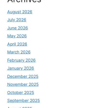
August 2026
July 2026
June 2026
May 2026
April 2026
March 2026
February 2026
January 2026
December 2025
November 2025
October 2025
September 2025