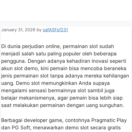
January 31, 2026
by
safASFsf231
Di dunia perjudian online, permainan slot sudah
menjadi salah satu paling populer oleh beberapa
pengguna. Dengan adanya kehadiran inovasi seperti
akun slot demo, kini pemain bisa mencoba beraneka
jenis permainan slot tanpa adanya mereka kehilangan
uang. Demo slot memungkinkan Anda supaya
mengalami sensasi bermainnya slot sambil juga
belajar mekanismenya, agar pemain bisa lebih siap
saat melakukan permainan dengan uang sunguhan.
Berbagai developer game, contohnya Pragmatic Play
dan PG Soft, menawarkan demo slot secara gratis