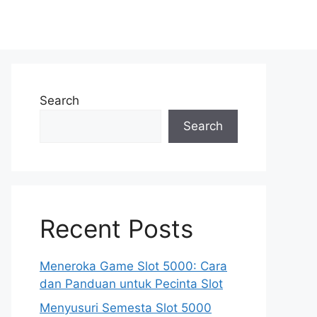
Search
Search
Recent Posts
Meneroka Game Slot 5000: Cara
dan Panduan untuk Pecinta Slot
Menyusuri Semesta Slot 5000