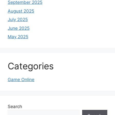
September 2025
August 2025
July 2025
June 2025
May 2025
Categories
Game Online
Search