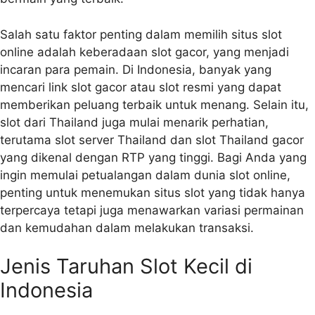
Salah satu faktor penting dalam memilih situs slot
online adalah keberadaan slot gacor, yang menjadi
incaran para pemain. Di Indonesia, banyak yang
mencari link slot gacor atau slot resmi yang dapat
memberikan peluang terbaik untuk menang. Selain itu,
slot dari Thailand juga mulai menarik perhatian,
terutama slot server Thailand dan slot Thailand gacor
yang dikenal dengan RTP yang tinggi. Bagi Anda yang
ingin memulai petualangan dalam dunia slot online,
penting untuk menemukan situs slot yang tidak hanya
terpercaya tetapi juga menawarkan variasi permainan
dan kemudahan dalam melakukan transaksi.
Jenis Taruhan Slot Kecil di
Indonesia