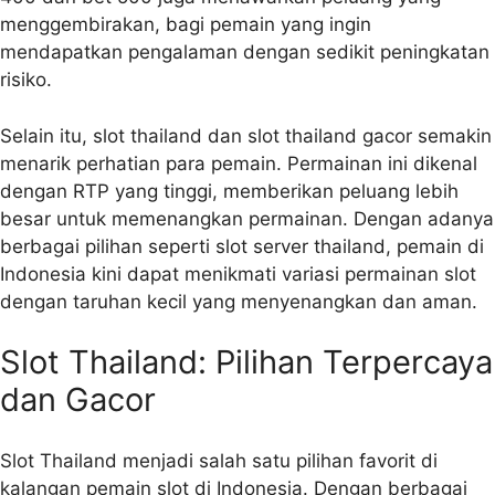
menggembirakan, bagi pemain yang ingin
mendapatkan pengalaman dengan sedikit peningkatan
risiko.
Selain itu, slot thailand dan slot thailand gacor semakin
menarik perhatian para pemain. Permainan ini dikenal
dengan RTP yang tinggi, memberikan peluang lebih
besar untuk memenangkan permainan. Dengan adanya
berbagai pilihan seperti slot server thailand, pemain di
Indonesia kini dapat menikmati variasi permainan slot
dengan taruhan kecil yang menyenangkan dan aman.
Slot Thailand: Pilihan Terpercaya
dan Gacor
Slot Thailand menjadi salah satu pilihan favorit di
kalangan pemain slot di Indonesia. Dengan berbagai