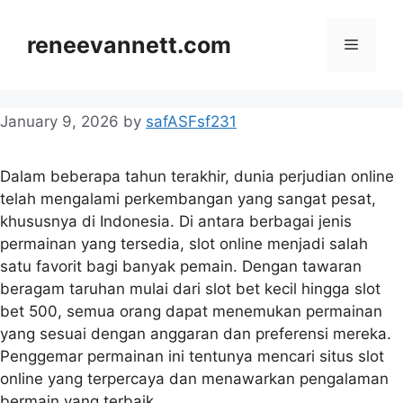
Skip
to
reneevannett.com
Menu
content
January 9, 2026
by
safASFsf231
Dalam beberapa tahun terakhir, dunia perjudian online
telah mengalami perkembangan yang sangat pesat,
khususnya di Indonesia. Di antara berbagai jenis
permainan yang tersedia, slot online menjadi salah
satu favorit bagi banyak pemain. Dengan tawaran
beragam taruhan mulai dari slot bet kecil hingga slot
bet 500, semua orang dapat menemukan permainan
yang sesuai dengan anggaran dan preferensi mereka.
Penggemar permainan ini tentunya mencari situs slot
online yang terpercaya dan menawarkan pengalaman
bermain yang terbaik.