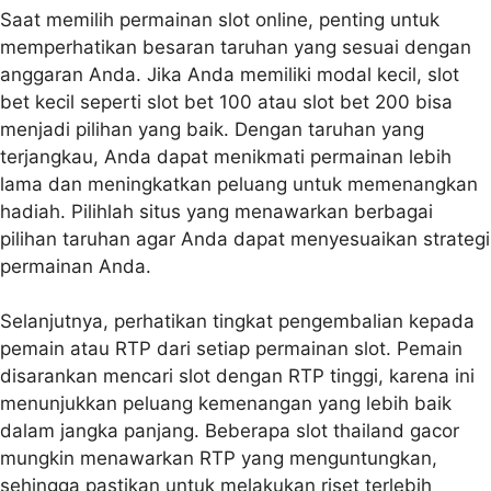
Saat memilih permainan slot online, penting untuk
memperhatikan besaran taruhan yang sesuai dengan
anggaran Anda. Jika Anda memiliki modal kecil, slot
bet kecil seperti slot bet 100 atau slot bet 200 bisa
menjadi pilihan yang baik. Dengan taruhan yang
terjangkau, Anda dapat menikmati permainan lebih
lama dan meningkatkan peluang untuk memenangkan
hadiah. Pilihlah situs yang menawarkan berbagai
pilihan taruhan agar Anda dapat menyesuaikan strategi
permainan Anda.
Selanjutnya, perhatikan tingkat pengembalian kepada
pemain atau RTP dari setiap permainan slot. Pemain
disarankan mencari slot dengan RTP tinggi, karena ini
menunjukkan peluang kemenangan yang lebih baik
dalam jangka panjang. Beberapa slot thailand gacor
mungkin menawarkan RTP yang menguntungkan,
sehingga pastikan untuk melakukan riset terlebih