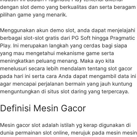
dengan slot demo yang berkualitas dan serta beragam
pilihan game yang menarik.
Menggunakan akun demo slot, anda dapat menjelajahi
berbagai slot-slot gratis dari PG Soft hingga Pragmatic
Play. Ini merupakan langkah yang cerdas bagi siapa
yang mau mengetahui mekanisme game serta
meningkatkan peluang menang. Maka ayo kita
menelusuri secara lebih mendalam tentang slot gacor
pada hari ini serta cara Anda dapat mengambil data ini
agar mencapai perjalanan bermain yang jauh kuntung
menguntungkan di situs slot daring yang terpercaya.
Definisi Mesin Gacor
Mesin gacor slot adalah istilah yg kerap digunakan di
dunia permainan slot online, merujuk pada mesin mesin