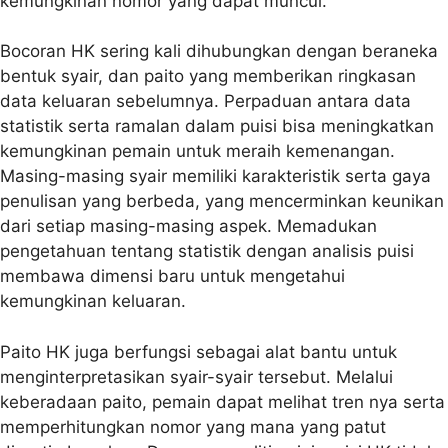
kemungkinan nomor yang dapat muncul.
Bocoran HK sering kali dihubungkan dengan beraneka
bentuk syair, dan paito yang memberikan ringkasan
data keluaran sebelumnya. Perpaduan antara data
statistik serta ramalan dalam puisi bisa meningkatkan
kemungkinan pemain untuk meraih kemenangan.
Masing-masing syair memiliki karakteristik serta gaya
penulisan yang berbeda, yang mencerminkan keunikan
dari setiap masing-masing aspek. Memadukan
pengetahuan tentang statistik dengan analisis puisi
membawa dimensi baru untuk mengetahui
kemungkinan keluaran.
Paito HK juga berfungsi sebagai alat bantu untuk
menginterpretasikan syair-syair tersebut. Melalui
keberadaan paito, pemain dapat melihat tren nya serta
memperhitungkan nomor yang mana yang patut