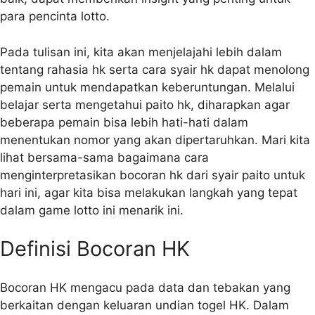
para pencinta lotto.
Pada tulisan ini, kita akan menjelajahi lebih dalam
tentang rahasia hk serta cara syair hk dapat menolong
pemain untuk mendapatkan keberuntungan. Melalui
belajar serta mengetahui paito hk, diharapkan agar
beberapa pemain bisa lebih hati-hati dalam
menentukan nomor yang akan dipertaruhkan. Mari kita
lihat bersama-sama bagaimana cara
menginterpretasikan bocoran hk dari syair paito untuk
hari ini, agar kita bisa melakukan langkah yang tepat
dalam game lotto ini menarik ini.
Definisi Bocoran HK
Bocoran HK mengacu pada data dan tebakan yang
berkaitan dengan keluaran undian togel HK. Dalam