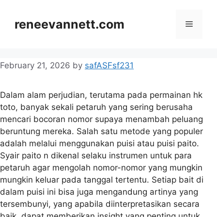
Skip
to
reneevannett.com
Menu
content
February 21, 2026
by
safASFsf231
Dalam alam perjudian, terutama pada permainan hk
toto, banyak sekali petaruh yang sering berusaha
mencari bocoran nomor supaya menambah peluang
beruntung mereka. Salah satu metode yang populer
adalah melalui menggunakan puisi atau puisi paito.
Syair paito n dikenal selaku instrumen untuk para
petaruh agar mengolah nomor-nomor yang mungkin
mungkin keluar pada tanggal tertentu. Setiap bait di
dalam puisi ini bisa juga mengandung artinya yang
tersembunyi, yang apabila diinterpretasikan secara
baik, dapat memberikan insight yang penting untuk