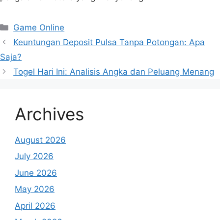
Categories
Game Online
Keuntungan Deposit Pulsa Tanpa Potongan: Apa
Saja?
Togel Hari Ini: Analisis Angka dan Peluang Menang
Archives
August 2026
July 2026
June 2026
May 2026
April 2026