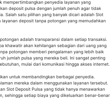
ntuk mempertimbangkan penyedia layanan yang
an deposit pulsa dengan jumlah penuh agar tidak
. Salah satu pilihan yang banyak dicari adalah Slot
kan layanan deposit tanpa potongan yang memudahkan
otongan adalah transparansi dalam setiap transaksi.
a khawatir akan kehilangan sebagian dari uang yang
tanpa potongan memberi pengalaman yang lebih baik
h jumlah pulsa yang mereka beli. Ini sangat penting
utuhan, mulai dari komunikasi hingga akses internet.
stikan untuk membandingkan berbagai penyedia.
galaman mereka dalam menggunakan layanan tersebut.
an Slot Deposit Pulsa yang tidak hanya menawarkan
, sehingga setiap biaya yang dikeluarkan benar-benar