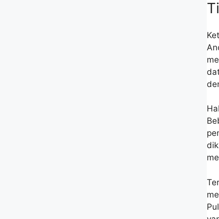
T
Ke
An
me
da
de
Ha
Be
pe
dik
me
Te
me
Pul
ya