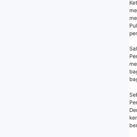
Ke
me
mer
Pu
pe
Sa
Pe
me
ba
ba
Se
Pe
De
ke
be