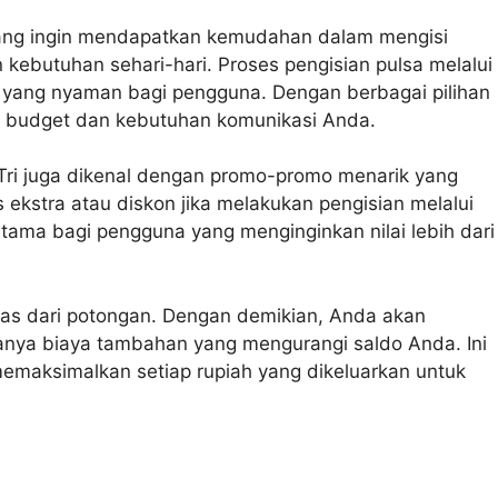
 yang ingin mendapatkan kemudahan dalam mengisi
kebutuhan sehari-hari. Proses pengisian pulsa melalui
n yang nyaman bagi pengguna. Dengan berbagai pilihan
n budget dan kebutuhan komunikasi Anda.
Tri juga dikenal dengan promo-promo menarik yang
ekstra atau diskon jika melakukan pengisian melalui
terutama bagi pengguna yang menginginkan nilai lebih dari
ebas dari potongan. Dengan demikian, Anda akan
anya biaya tambahan yang mengurangi saldo Anda. Ini
emaksimalkan setiap rupiah yang dikeluarkan untuk