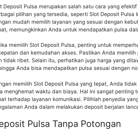
ot Deposit Pulsa merupakan salah satu cara yang efekt
bagai pilihan yang tersedia, seperti Slot Deposit Pulsa
ngan mudah memilih layanan yang sesuai dengan kebu
pat, memungkinkan Anda untuk mendapatkan pulsa dalam
tika memilih Slot Deposit Pulsa, penting untuk memperh
cepatan dan kemudahan akses. Pastikan Anda memilih 
 tidak ribet. Selain itu, perhatikan juga harga yang di
hingga Anda bisa mendapatkan pulsa sesuai dengan no
ngan memilih Slot Deposit Pulsa yang tepat, Anda tidak
ga menghemat waktu dan biaya. Hal ini sangat pentin
at terhadap layanan komunikasi. Pilihlah penyedia yang
ngalaman Anda dalam melakukan deposit berjalan lanca
eposit Pulsa Tanpa Potongan