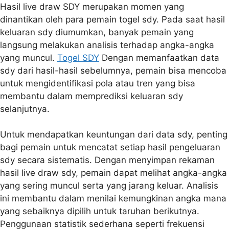
Hasil live draw SDY merupakan momen yang
dinantikan oleh para pemain togel sdy. Pada saat hasil
keluaran sdy diumumkan, banyak pemain yang
langsung melakukan analisis terhadap angka-angka
yang muncul.
Togel SDY
Dengan memanfaatkan data
sdy dari hasil-hasil sebelumnya, pemain bisa mencoba
untuk mengidentifikasi pola atau tren yang bisa
membantu dalam memprediksi keluaran sdy
selanjutnya.
Untuk mendapatkan keuntungan dari data sdy, penting
bagi pemain untuk mencatat setiap hasil pengeluaran
sdy secara sistematis. Dengan menyimpan rekaman
hasil live draw sdy, pemain dapat melihat angka-angka
yang sering muncul serta yang jarang keluar. Analisis
ini membantu dalam menilai kemungkinan angka mana
yang sebaiknya dipilih untuk taruhan berikutnya.
Penggunaan statistik sederhana seperti frekuensi