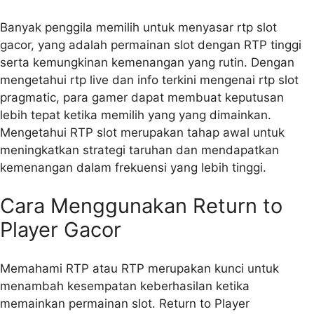
Banyak penggila memilih untuk menyasar rtp slot
gacor, yang adalah permainan slot dengan RTP tinggi
serta kemungkinan kemenangan yang rutin. Dengan
mengetahui rtp live dan info terkini mengenai rtp slot
pragmatic, para gamer dapat membuat keputusan
lebih tepat ketika memilih yang yang dimainkan.
Mengetahui RTP slot merupakan tahap awal untuk
meningkatkan strategi taruhan dan mendapatkan
kemenangan dalam frekuensi yang lebih tinggi.
Cara Menggunakan Return to
Player Gacor
Memahami RTP atau RTP merupakan kunci untuk
menambah kesempatan keberhasilan ketika
memainkan permainan slot. Return to Player