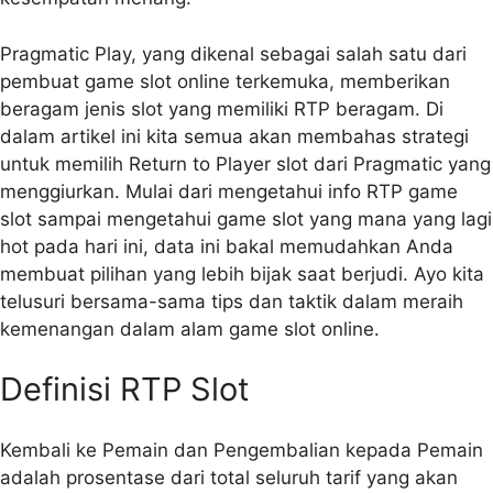
Pragmatic Play, yang dikenal sebagai salah satu dari
pembuat game slot online terkemuka, memberikan
beragam jenis slot yang memiliki RTP beragam. Di
dalam artikel ini kita semua akan membahas strategi
untuk memilih Return to Player slot dari Pragmatic yang
menggiurkan. Mulai dari mengetahui info RTP game
slot sampai mengetahui game slot yang mana yang lagi
hot pada hari ini, data ini bakal memudahkan Anda
membuat pilihan yang lebih bijak saat berjudi. Ayo kita
telusuri bersama-sama tips dan taktik dalam meraih
kemenangan dalam alam game slot online.
Definisi RTP Slot
Kembali ke Pemain dan Pengembalian kepada Pemain
adalah prosentase dari total seluruh tarif yang akan