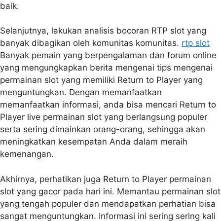
baik.
Selanjutnya, lakukan analisis bocoran RTP slot yang
banyak dibagikan oleh komunitas komunitas.
rtp slot
Banyak pemain yang berpengalaman dan forum online
yang mengungkapkan berita mengenai tips mengenai
permainan slot yang memiliki Return to Player yang
menguntungkan. Dengan memanfaatkan
memanfaatkan informasi, anda bisa mencari Return to
Player live permainan slot yang berlangsung populer
serta sering dimainkan orang-orang, sehingga akan
meningkatkan kesempatan Anda dalam meraih
kemenangan.
Akhirnya, perhatikan juga Return to Player permainan
slot yang gacor pada hari ini. Memantau permainan slot
yang tengah populer dan mendapatkan perhatian bisa
sangat menguntungkan. Informasi ini sering sering kali