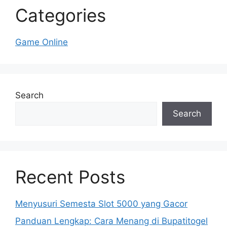
Categories
Game Online
Search
Search
Recent Posts
Menyusuri Semesta Slot 5000 yang Gacor
Panduan Lengkap: Cara Menang di Bupatitogel