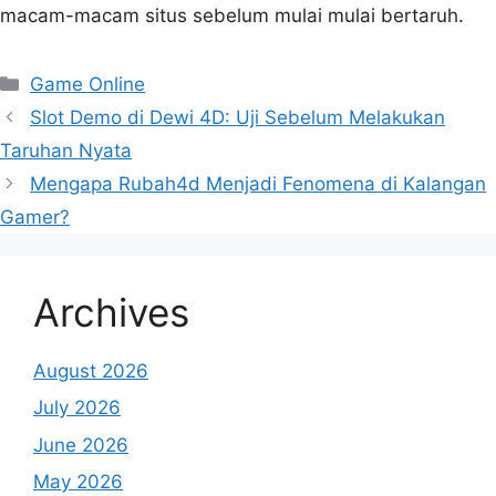
macam-macam situs sebelum mulai mulai bertaruh.
Categories
Game Online
Slot Demo di Dewi 4D: Uji Sebelum Melakukan
Taruhan Nyata
Mengapa Rubah4d Menjadi Fenomena di Kalangan
Gamer?
Archives
August 2026
July 2026
June 2026
May 2026