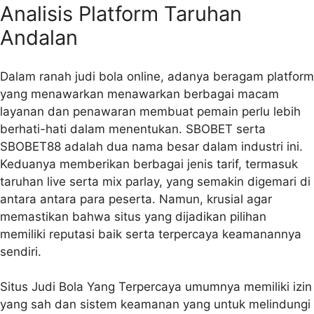
Analisis Platform Taruhan
Andalan
Dalam ranah judi bola online, adanya beragam platform
yang menawarkan menawarkan berbagai macam
layanan dan penawaran membuat pemain perlu lebih
berhati-hati dalam menentukan. SBOBET serta
SBOBET88 adalah dua nama besar dalam industri ini.
Keduanya memberikan berbagai jenis tarif, termasuk
taruhan live serta mix parlay, yang semakin digemari di
antara antara para peserta. Namun, krusial agar
memastikan bahwa situs yang dijadikan pilihan
memiliki reputasi baik serta terpercaya keamanannya
sendiri.
Situs Judi Bola Yang Terpercaya umumnya memiliki izin
yang sah dan sistem keamanan yang untuk melindungi