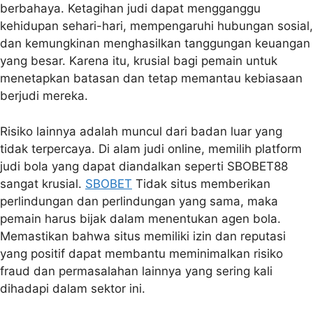
berbahaya. Ketagihan judi dapat mengganggu
kehidupan sehari-hari, mempengaruhi hubungan sosial,
dan kemungkinan menghasilkan tanggungan keuangan
yang besar. Karena itu, krusial bagi pemain untuk
menetapkan batasan dan tetap memantau kebiasaan
berjudi mereka.
Risiko lainnya adalah muncul dari badan luar yang
tidak terpercaya. Di alam judi online, memilih platform
judi bola yang dapat diandalkan seperti SBOBET88
sangat krusial.
SBOBET
Tidak situs memberikan
perlindungan dan perlindungan yang sama, maka
pemain harus bijak dalam menentukan agen bola.
Memastikan bahwa situs memiliki izin dan reputasi
yang positif dapat membantu meminimalkan risiko
fraud dan permasalahan lainnya yang sering kali
dihadapi dalam sektor ini.