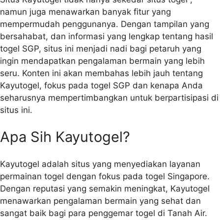
namun juga menawarkan banyak fitur yang
mempermudah penggunanya. Dengan tampilan yang
bersahabat, dan informasi yang lengkap tentang hasil
togel SGP, situs ini menjadi nadi bagi petaruh yang
ingin mendapatkan pengalaman bermain yang lebih
seru. Konten ini akan membahas lebih jauh tentang
Kayutogel, fokus pada togel SGP dan kenapa Anda
seharusnya mempertimbangkan untuk berpartisipasi di
situs ini.
Apa Sih Kayutogel?
Kayutogel adalah situs yang menyediakan layanan
permainan togel dengan fokus pada togel Singapore.
Dengan reputasi yang semakin meningkat, Kayutogel
menawarkan pengalaman bermain yang sehat dan
sangat baik bagi para penggemar togel di Tanah Air.