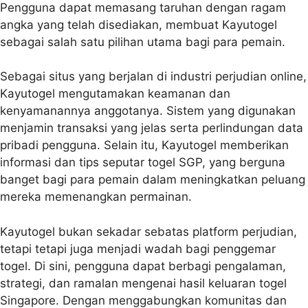
Pengguna dapat memasang taruhan dengan ragam
angka yang telah disediakan, membuat Kayutogel
sebagai salah satu pilihan utama bagi para pemain.
Sebagai situs yang berjalan di industri perjudian online,
Kayutogel mengutamakan keamanan dan
kenyamanannya anggotanya. Sistem yang digunakan
menjamin transaksi yang jelas serta perlindungan data
pribadi pengguna. Selain itu, Kayutogel memberikan
informasi dan tips seputar togel SGP, yang berguna
banget bagi para pemain dalam meningkatkan peluang
mereka memenangkan permainan.
Kayutogel bukan sekadar sebatas platform perjudian,
tetapi tetapi juga menjadi wadah bagi penggemar
togel. Di sini, pengguna dapat berbagi pengalaman,
strategi, dan ramalan mengenai hasil keluaran togel
Singapore. Dengan menggabungkan komunitas dan