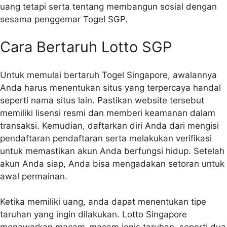
uang tetapi serta tentang membangun sosial dengan
sesama penggemar Togel SGP.
Cara Bertaruh Lotto SGP
Untuk memulai bertaruh Togel Singapore, awalannya
Anda harus menentukan situs yang terpercaya handal
seperti nama situs lain. Pastikan website tersebut
memiliki lisensi resmi dan memberi keamanan dalam
transaksi. Kemudian, daftarkan diri Anda dari mengisi
pendaftaran pendaftaran serta melakukan verifikasi
untuk memastikan akun Anda berfungsi hidup. Setelah
akun Anda siap, Anda bisa mengadakan setoran untuk
awal permainan.
Ketika memiliki uang, anda dapat menentukan tipe
taruhan yang ingin dilakukan. Lotto Singapore