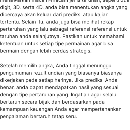
menawarkan macam-macam jenis taruhan, seperti dua
digit, 3D, serta 4D. anda bisa menentukan angka yang
dipercaya akan keluar dari prediksi atau kajian
tertentu. Selain itu, anda juga bisa melihat rekap
pertaruhan yang lalu sebagai referensi referensi untuk
taruhan anda selanjutnya. Pastikan untuk memahami
ketentuan untuk setiap tipe permainan agar bisa
bermain dengan lebih cerdas strategis.
Setelah memilih angka, Anda tinggal menunggu
pengumuman rezult undian yang biasanya biasanya
dikerjakan pada setiap harinya. Jika prediksi Anda
benar, anda dapat mendapatkan hasil yang sesuai
dengan tipe pertaruhan yang. Ingatlah agar selalu
bertaruh secara bijak dan berdasarkan pada
kemampuan keuangan Anda agar mempertahankan
pengalaman bertaruh tetap seru.