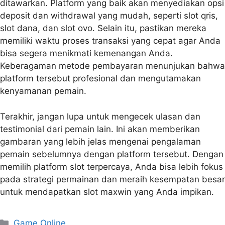
ditawarkan. Platform yang baik akan menyediakan opsi
deposit dan withdrawal yang mudah, seperti slot qris,
slot dana, dan slot ovo. Selain itu, pastikan mereka
memiliki waktu proses transaksi yang cepat agar Anda
bisa segera menikmati kemenangan Anda.
Keberagaman metode pembayaran menunjukan bahwa
platform tersebut profesional dan mengutamakan
kenyamanan pemain.
Terakhir, jangan lupa untuk mengecek ulasan dan
testimonial dari pemain lain. Ini akan memberikan
gambaran yang lebih jelas mengenai pengalaman
pemain sebelumnya dengan platform tersebut. Dengan
memilih platform slot terpercaya, Anda bisa lebih fokus
pada strategi permainan dan meraih kesempatan besar
untuk mendapatkan slot maxwin yang Anda impikan.
Categories
Game Online