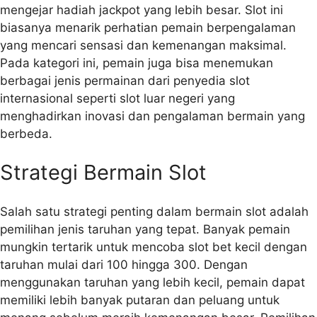
mengejar hadiah jackpot yang lebih besar. Slot ini
biasanya menarik perhatian pemain berpengalaman
yang mencari sensasi dan kemenangan maksimal.
Pada kategori ini, pemain juga bisa menemukan
berbagai jenis permainan dari penyedia slot
internasional seperti slot luar negeri yang
menghadirkan inovasi dan pengalaman bermain yang
berbeda.
Strategi Bermain Slot
Salah satu strategi penting dalam bermain slot adalah
pemilihan jenis taruhan yang tepat. Banyak pemain
mungkin tertarik untuk mencoba slot bet kecil dengan
taruhan mulai dari 100 hingga 300. Dengan
menggunakan taruhan yang lebih kecil, pemain dapat
memiliki lebih banyak putaran dan peluang untuk