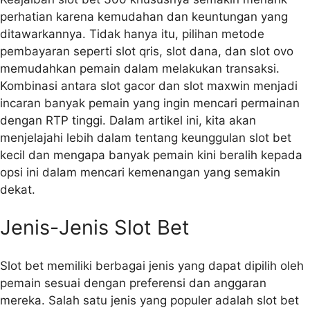
perhatian karena kemudahan dan keuntungan yang
ditawarkannya. Tidak hanya itu, pilihan metode
pembayaran seperti slot qris, slot dana, dan slot ovo
memudahkan pemain dalam melakukan transaksi.
Kombinasi antara slot gacor dan slot maxwin menjadi
incaran banyak pemain yang ingin mencari permainan
dengan RTP tinggi. Dalam artikel ini, kita akan
menjelajahi lebih dalam tentang keunggulan slot bet
kecil dan mengapa banyak pemain kini beralih kepada
opsi ini dalam mencari kemenangan yang semakin
dekat.
Jenis-Jenis Slot Bet
Slot bet memiliki berbagai jenis yang dapat dipilih oleh
pemain sesuai dengan preferensi dan anggaran
mereka. Salah satu jenis yang populer adalah slot bet