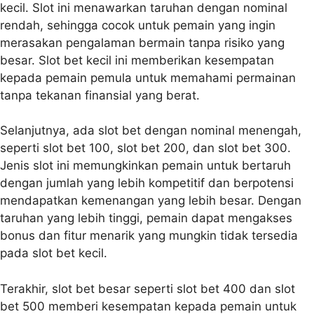
kecil. Slot ini menawarkan taruhan dengan nominal
rendah, sehingga cocok untuk pemain yang ingin
merasakan pengalaman bermain tanpa risiko yang
besar. Slot bet kecil ini memberikan kesempatan
kepada pemain pemula untuk memahami permainan
tanpa tekanan finansial yang berat.
Selanjutnya, ada slot bet dengan nominal menengah,
seperti slot bet 100, slot bet 200, dan slot bet 300.
Jenis slot ini memungkinkan pemain untuk bertaruh
dengan jumlah yang lebih kompetitif dan berpotensi
mendapatkan kemenangan yang lebih besar. Dengan
taruhan yang lebih tinggi, pemain dapat mengakses
bonus dan fitur menarik yang mungkin tidak tersedia
pada slot bet kecil.
Terakhir, slot bet besar seperti slot bet 400 dan slot
bet 500 memberi kesempatan kepada pemain untuk