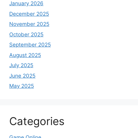
January 2026
December 2025
November 2025
October 2025
September 2025
August 2025
July 2025
June 2025
May 2025
Categories
Game Online