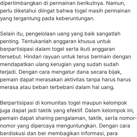
dipertimbangkan di permainan berikutnya. Namun,
perlu diketahui diingat bahwa togel masih permainan
yang tergantung pada keberuntungan.
Selain itu, pengelolaan uang yang baik sangatlah
penting. Tentukanlah anggaran khusus untuk
berpartisipasi dalam togel serta ikuti anggaran
tersebut. Hindari rayuan untuk terus bermain dengan
mendapatkan ulang kerugian yang sudah sudah
terjadi. Dengan cara mengatur dana secara bijak,
pemain dapat merasakan aktivitas tanpa harus harus
merasa atau beban terbebani dalam hal uang.
Berpartisipasi di komunitas togel maupun kelompok
juga dapat jadi taktik yang efektif. Dalam kelompok ini,
pemain dapat sharing pengalaman, taktik, serta nomor-
nomor yang dipercaya menguntungkan. Dengan cara
berdiskusi dan ber membagikan informasi, para