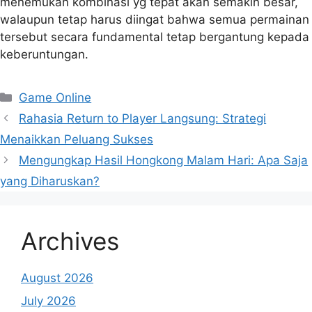
menemukan kombinasi yg tepat akan semakin besar,
walaupun tetap harus diingat bahwa semua permainan
tersebut secara fundamental tetap bergantung kepada
keberuntungan.
Categories
Game Online
Rahasia Return to Player Langsung: Strategi
Menaikkan Peluang Sukses
Mengungkap Hasil Hongkong Malam Hari: Apa Saja
yang Diharuskan?
Archives
August 2026
July 2026