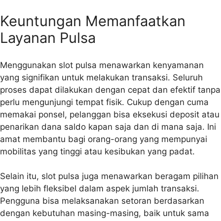
Keuntungan Memanfaatkan
Layanan Pulsa
Menggunakan slot pulsa menawarkan kenyamanan
yang signifikan untuk melakukan transaksi. Seluruh
proses dapat dilakukan dengan cepat dan efektif tanpa
perlu mengunjungi tempat fisik. Cukup dengan cuma
memakai ponsel, pelanggan bisa eksekusi deposit atau
penarikan dana saldo kapan saja dan di mana saja. Ini
amat membantu bagi orang-orang yang mempunyai
mobilitas yang tinggi atau kesibukan yang padat.
Selain itu, slot pulsa juga menawarkan beragam pilihan
yang lebih fleksibel dalam aspek jumlah transaksi.
Pengguna bisa melaksanakan setoran berdasarkan
dengan kebutuhan masing-masing, baik untuk sama