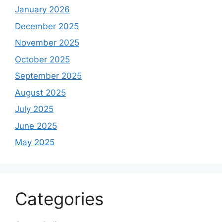
January 2026
December 2025
November 2025
October 2025
September 2025
August 2025
July 2025
June 2025
May 2025
Categories