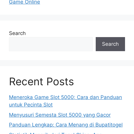
Game Online
Search
Search
Recent Posts
Meneroka Game Slot 5000: Cara dan Panduan
untuk Pecinta Slot
Menyusuri Semesta Slot 5000 yang Gacor
Panduan Lengkap: Cara Menang di Bupatitogel