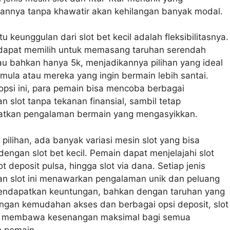
annya tanpa khawatir akan kehilangan banyak modal.
tu keunggulan dari slot bet kecil adalah fleksibilitasnya.
dapat memilih untuk memasang taruhan serendah
u bahkan hanya 5k, menjadikannya pilihan yang ideal
mula atau mereka yang ingin bermain lebih santai.
psi ini, para pemain bisa mencoba berbagai
n slot tanpa tekanan finansial, sambil tetap
tkan pengalaman bermain yang mengasyikkan.
i pilihan, ada banyak variasi mesin slot yang bisa
dengan slot bet kecil. Pemain dapat menjelajahi slot
ot deposit pulsa, hingga slot via dana. Setiap jenis
an slot ini menawarkan pengalaman unik dan peluang
endapatkan keuntungan, bahkan dengan taruhan yang
engan kemudahan akses dan berbagai opsi deposit, slot
il membawa kesenangan maksimal bagi semua
n pemain.