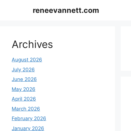
Skip
reneevannett.com
to
content
Archives
August 2026
July 2026
June 2026
May 2026
April 2026
March 2026
February 2026
January 2026