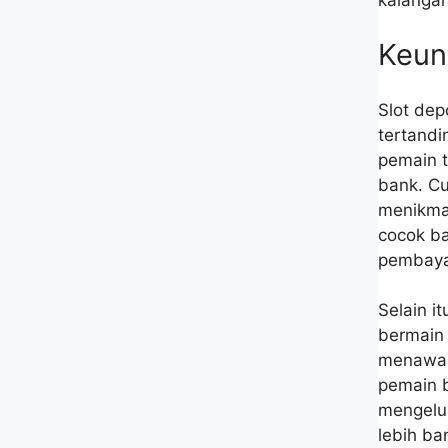
Keun
Slot de
tertandi
pemain t
bank. Cu
menikmat
cocok ba
pembaya
Selain i
bermain 
menawark
pemain 
mengelu
lebih b