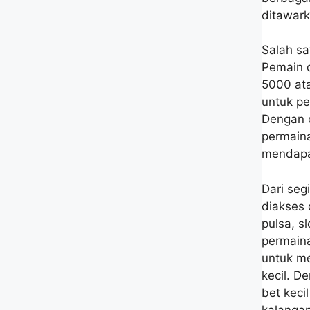
ditawark
Salah sa
Pemain 
5000 ata
untuk pe
Dengan o
permaina
mendapa
Dari seg
diakses 
pulsa, sl
permain
untuk m
kecil. D
bet kec
kalanga