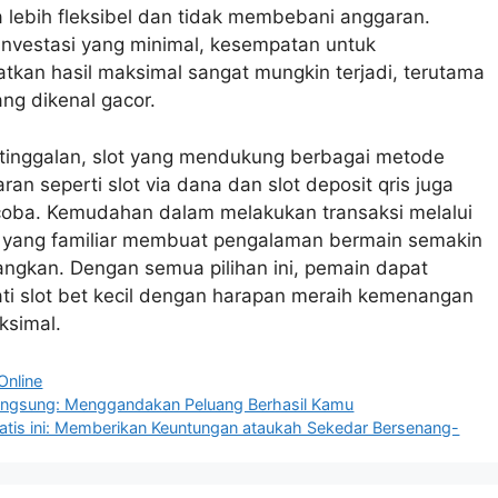
 lebih fleksibel dan tidak membebani anggaran.
nvestasi yang minimal, kesempatan untuk
kan hasil maksimal sangat mungkin terjadi, terutama
yang dikenal gacor.
etinggalan, slot yang mendukung berbagai metode
an seperti slot via dana dan slot deposit qris juga
coba. Kemudahan dalam melakukan transaksi melalui
m yang familiar membuat pengalaman bermain semakin
ngkan. Dengan semua pilihan ini, pemain dapat
i slot bet kecil dengan harapan meraih kemenangan
ksimal.
ries
nline
ngsung: Menggandakan Peluang Berhasil Kamu
ratis ini: Memberikan Keuntungan ataukah Sekedar Bersenang-