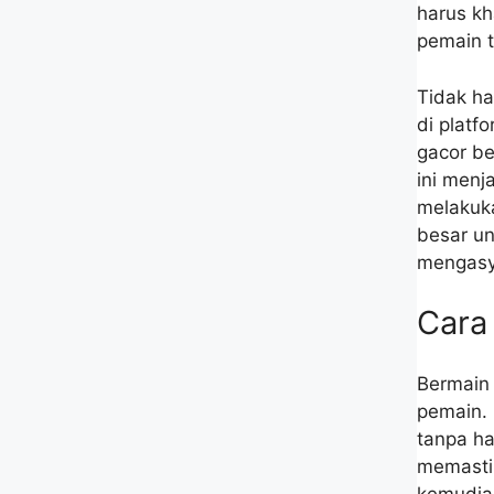
harus kh
pemain 
Tidak ha
di platf
gacor be
ini menj
melakuka
besar u
mengasy
Cara
Bermain 
pemain.
tanpa ha
memasti
kemudian