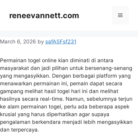
Skip
to
reneevannett.com
Menu
content
March 6, 2026
by
safASFsf231
Permainan togel online kian diminati di antara
masyarakat dan jadi pilihan untuk bersenang-senang
yang mengasyikkan. Dengan berbagai platform yang
menawarkan permainan ini, pemain dapat secara
gampang melihat hasil togel hari ini dan melihat
hasilnya secara real-time. Namun, sebelumnya terjun
ke alam permainan togel, perlu ada beberapa aspek
krusial yang harus diperhatikan agar supaya
pengalaman berkendara menjadi lebih mengasyikkan
dan terpercaya.