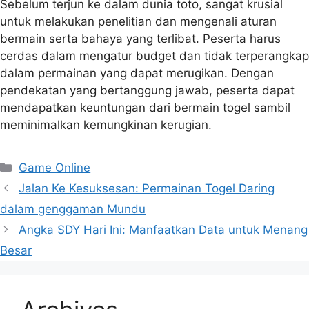
Sebelum terjun ke dalam dunia toto, sangat krusial
untuk melakukan penelitian dan mengenali aturan
bermain serta bahaya yang terlibat. Peserta harus
cerdas dalam mengatur budget dan tidak terperangkap
dalam permainan yang dapat merugikan. Dengan
pendekatan yang bertanggung jawab, peserta dapat
mendapatkan keuntungan dari bermain togel sambil
meminimalkan kemungkinan kerugian.
Categories
Game Online
Jalan Ke Kesuksesan: Permainan Togel Daring
dalam genggaman Mundu
Angka SDY Hari Ini: Manfaatkan Data untuk Menang
Besar