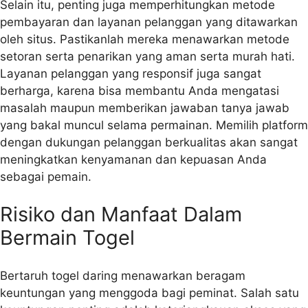
Selain itu, penting juga memperhitungkan metode
pembayaran dan layanan pelanggan yang ditawarkan
oleh situs. Pastikanlah mereka menawarkan metode
setoran serta penarikan yang aman serta murah hati.
Layanan pelanggan yang responsif juga sangat
berharga, karena bisa membantu Anda mengatasi
masalah maupun memberikan jawaban tanya jawab
yang bakal muncul selama permainan. Memilih platform
dengan dukungan pelanggan berkualitas akan sangat
meningkatkan kenyamanan dan kepuasan Anda
sebagai pemain.
Risiko dan Manfaat Dalam
Bermain Togel
Bertaruh togel daring menawarkan beragam
keuntungan yang menggoda bagi peminat. Salah satu