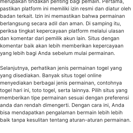
merupakan tindakan penting bagi pemain. Pertama,
pastikan platform ini memiliki izin resmi dan diatur oleh
badan terkait. Izin ini memastikan bahwa permainan
berlangsung secara adil dan aman. Di samping itu,
periksa tingkat kepercayaan platform melalui ulasan
dan komentar dari pemilik akun lain. Situs dengan
komentar baik akan lebih memberikan kepercayaan
yang lebih bagi Anda sebelum mulai permainan.
Selanjutnya, perhatikan jenis permainan togel yang
yang disediakan. Banyak situs togel online
menyediakan berbagai jenis permainan, contohnya
togel hari ini, toto togel, serta lainnya. Pilih situs yang
memberikan tipe permainan sesuai dengan preferensi
anda dan rendah dimengerti. Dengan cara ini, Anda
bisa mendapatkan pengalaman bermain lebih lebih
baik tanpa kesulitan tentang aturan-aturan permainan.