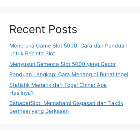
Recent Posts
Meneroka Game Slot 5000: Cara dan Panduan
untuk Pecinta Slot
Menyusuri Semesta Slot 5000 yang Gacor
Panduan Lengkap: Cara Menang di Bupatitogel
Statistik Menarik dari Togel China: Apa
Hasilnya?
SahabatSlot: Memahami Gagasan dan Taktik
Bermain yang Berkesan