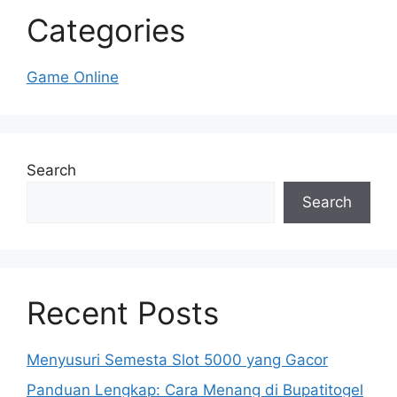
Categories
Game Online
Search
Search
Recent Posts
Menyusuri Semesta Slot 5000 yang Gacor
Panduan Lengkap: Cara Menang di Bupatitogel