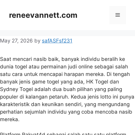
Skip
to
reneevannett.com
Menu
content
May 27, 2026
by
safASFsf231
Saat mencari nasib baik, banyak individu beralih ke
dunia togel atau permainan judi online sebagai salah
satu cara untuk mencapai harapan mereka. Di tengah
banyak jenis game togel yang ada, HK Togel dan
Sydney Togel adalah dua buah pilihan yang paling
populer di kalangan petaruh. Kedua jenis lotto ini punya
karakteristik dan keunikan sendiri, yang mengundang
perhatian sejumlah individu yang coba mencoba nasib
mereka.
Platform Rakyat4d sebagai salah satu satu platform