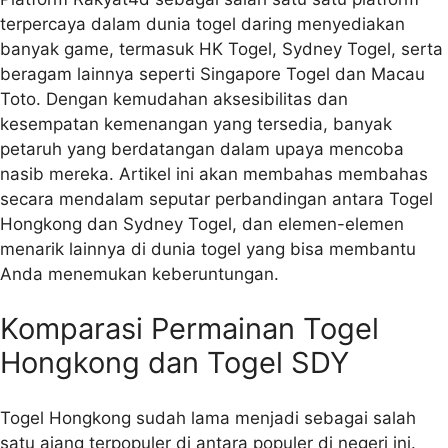
terpercaya dalam dunia togel daring menyediakan
banyak game, termasuk HK Togel, Sydney Togel, serta
beragam lainnya seperti Singapore Togel dan Macau
Toto. Dengan kemudahan aksesibilitas dan
kesempatan kemenangan yang tersedia, banyak
petaruh yang berdatangan dalam upaya mencoba
nasib mereka. Artikel ini akan membahas membahas
secara mendalam seputar perbandingan antara Togel
Hongkong dan Sydney Togel, dan elemen-elemen
menarik lainnya di dunia togel yang bisa membantu
Anda menemukan keberuntungan.
Komparasi Permainan Togel
Hongkong dan Togel SDY
Togel Hongkong sudah lama menjadi sebagai salah
satu ajang terpopuler di antara populer di negeri ini.