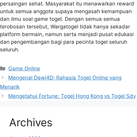
persaingan sehat. Masyarakat itu menawarkan reward
untuk semua anggota supaya mengasah kemampuan
dan ilmu soal game togel. Dengan semua semua
terobosan tersebut, Wargatogel tidak hanya sekadar
platform bermain, namun serta menjadi pusat edukasi
dan pengembangan bagi para pecinta togel seluruh
seluruh.
Categories
Game Online
Mengenal Dewi4D: Rahasia Togel Online yang
Menarik
Mengetahui Fortune: Togel Hong Kong vs Togel Sdy
Archives