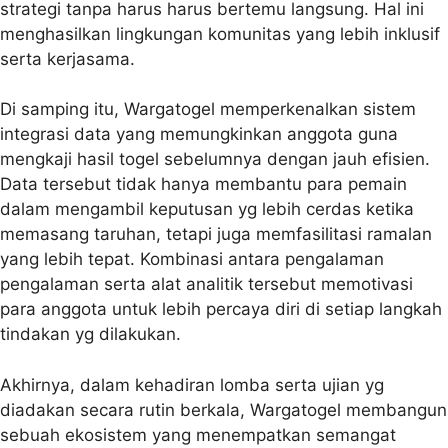
strategi tanpa harus harus bertemu langsung. Hal ini
menghasilkan lingkungan komunitas yang lebih inklusif
serta kerjasama.
Di samping itu, Wargatogel memperkenalkan sistem
integrasi data yang memungkinkan anggota guna
mengkaji hasil togel sebelumnya dengan jauh efisien.
Data tersebut tidak hanya membantu para pemain
dalam mengambil keputusan yg lebih cerdas ketika
memasang taruhan, tetapi juga memfasilitasi ramalan
yang lebih tepat. Kombinasi antara pengalaman
pengalaman serta alat analitik tersebut memotivasi
para anggota untuk lebih percaya diri di setiap langkah
tindakan yg dilakukan.
Akhirnya, dalam kehadiran lomba serta ujian yg
diadakan secara rutin berkala, Wargatogel membangun
sebuah ekosistem yang menempatkan semangat