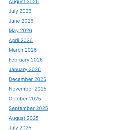
August 2026
July 2026
June 2026
May 2026
April 2026
March 2026
February 2026
January 2026
December 2025
November 2025
October 2025
September 2025
August 2025
July 2025