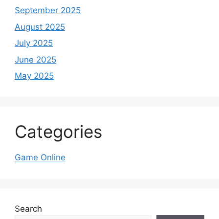
September 2025
August 2025
July 2025
June 2025
May 2025
Categories
Game Online
Search