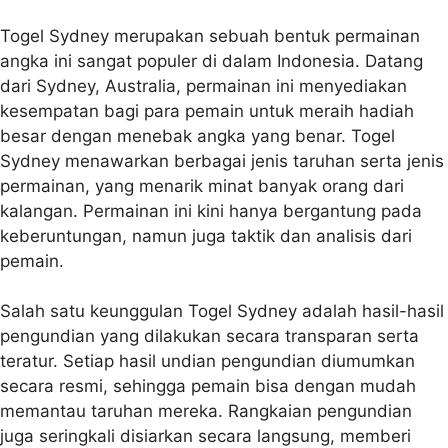
Togel Sydney merupakan sebuah bentuk permainan
angka ini sangat populer di dalam Indonesia. Datang
dari Sydney, Australia, permainan ini menyediakan
kesempatan bagi para pemain untuk meraih hadiah
besar dengan menebak angka yang benar. Togel
Sydney menawarkan berbagai jenis taruhan serta jenis
permainan, yang menarik minat banyak orang dari
kalangan. Permainan ini kini hanya bergantung pada
keberuntungan, namun juga taktik dan analisis dari
pemain.
Salah satu keunggulan Togel Sydney adalah hasil-hasil
pengundian yang dilakukan secara transparan serta
teratur. Setiap hasil undian pengundian diumumkan
secara resmi, sehingga pemain bisa dengan mudah
memantau taruhan mereka. Rangkaian pengundian
juga seringkali disiarkan secara langsung, memberi