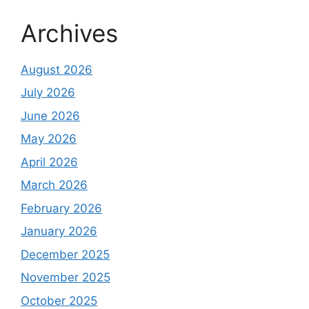
Archives
August 2026
July 2026
June 2026
May 2026
April 2026
March 2026
February 2026
January 2026
December 2025
November 2025
October 2025