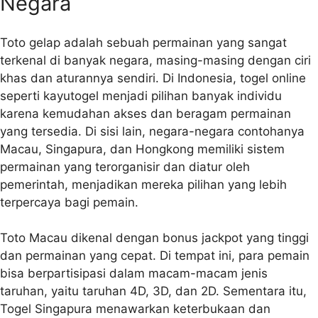
Negara
Toto gelap adalah sebuah permainan yang sangat
terkenal di banyak negara, masing-masing dengan ciri
khas dan aturannya sendiri. Di Indonesia, togel online
seperti kayutogel menjadi pilihan banyak individu
karena kemudahan akses dan beragam permainan
yang tersedia. Di sisi lain, negara-negara contohanya
Macau, Singapura, dan Hongkong memiliki sistem
permainan yang terorganisir dan diatur oleh
pemerintah, menjadikan mereka pilihan yang lebih
terpercaya bagi pemain.
Toto Macau dikenal dengan bonus jackpot yang tinggi
dan permainan yang cepat. Di tempat ini, para pemain
bisa berpartisipasi dalam macam-macam jenis
taruhan, yaitu taruhan 4D, 3D, dan 2D. Sementara itu,
Togel Singapura menawarkan keterbukaan dan