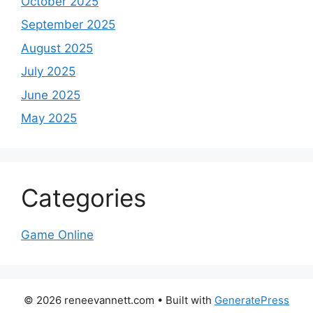
October 2025
September 2025
August 2025
July 2025
June 2025
May 2025
Categories
Game Online
© 2026 reneevannett.com
• Built with
GeneratePress