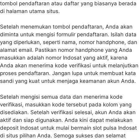
tombol pendaftaran atau daftar yang biasanya berada
di halaman utama situs.
Setelah menemukan tombol pendaftaran, Anda akan
diminta untuk mengisi formulir pendaftaran. Isilah data
yang diperlukan, seperti nama, nomor handphone, dan
alamat email. Pastikan nomor handphone yang Anda
masukkan adalah nomor Indosat yang aktif, karena
Anda akan menerima kode verifikasi untuk melanjutkan
proses pendaftaran. Jangan lupa untuk membuat kata
sandi yang kuat untuk menjaga keamanan akun Anda.
Setelah mengisi semua data dan menerima kode
verifikasi, masukkan kode tersebut pada kolom yang
disediakan. Setelah verifikasi selesai, akun Anda akan
aktif dan siap digunakan. Anda kini dapat melakukan
deposit Indosat untuk mulai bermain slot pulsa Indosat
di situs pilihan Anda. Semoga sukses dan selamat