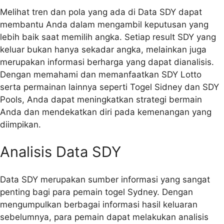
Melihat tren dan pola yang ada di Data SDY dapat
membantu Anda dalam mengambil keputusan yang
lebih baik saat memilih angka. Setiap result SDY yang
keluar bukan hanya sekadar angka, melainkan juga
merupakan informasi berharga yang dapat dianalisis.
Dengan memahami dan memanfaatkan SDY Lotto
serta permainan lainnya seperti Togel Sidney dan SDY
Pools, Anda dapat meningkatkan strategi bermain
Anda dan mendekatkan diri pada kemenangan yang
diimpikan.
Analisis Data SDY
Data SDY merupakan sumber informasi yang sangat
penting bagi para pemain togel Sydney. Dengan
mengumpulkan berbagai informasi hasil keluaran
sebelumnya, para pemain dapat melakukan analisis