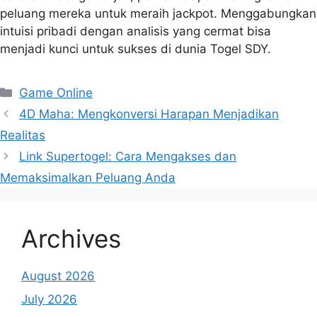
peluang mereka untuk meraih jackpot. Menggabungkan
intuisi pribadi dengan analisis yang cermat bisa
menjadi kunci untuk sukses di dunia Togel SDY.
Categories
Game Online
4D Maha: Mengkonversi Harapan Menjadikan
Realitas
Link Supertogel: Cara Mengakses dan
Memaksimalkan Peluang Anda
Archives
August 2026
July 2026