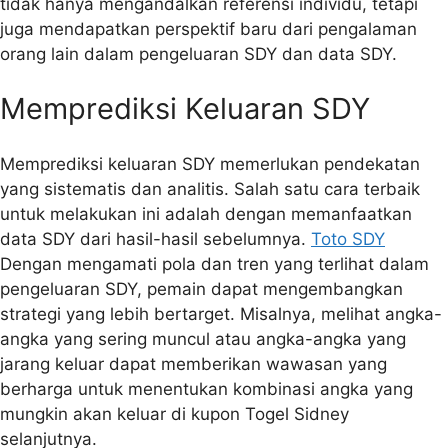
tidak hanya mengandalkan referensi individu, tetapi
juga mendapatkan perspektif baru dari pengalaman
orang lain dalam pengeluaran SDY dan data SDY.
Memprediksi Keluaran SDY
Memprediksi keluaran SDY memerlukan pendekatan
yang sistematis dan analitis. Salah satu cara terbaik
untuk melakukan ini adalah dengan memanfaatkan
data SDY dari hasil-hasil sebelumnya.
Toto SDY
Dengan mengamati pola dan tren yang terlihat dalam
pengeluaran SDY, pemain dapat mengembangkan
strategi yang lebih bertarget. Misalnya, melihat angka-
angka yang sering muncul atau angka-angka yang
jarang keluar dapat memberikan wawasan yang
berharga untuk menentukan kombinasi angka yang
mungkin akan keluar di kupon Togel Sidney
selanjutnya.