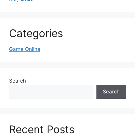
Categories
Game Online
Search
Search
Recent Posts