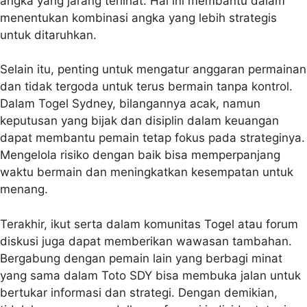
angka yang jarang terlihat. Hal ini membantu dalam
menentukan kombinasi angka yang lebih strategis
untuk ditaruhkan.
Selain itu, penting untuk mengatur anggaran permainan
dan tidak tergoda untuk terus bermain tanpa kontrol.
Dalam Togel Sydney, bilangannya acak, namun
keputusan yang bijak dan disiplin dalam keuangan
dapat membantu pemain tetap fokus pada strateginya.
Mengelola risiko dengan baik bisa memperpanjang
waktu bermain dan meningkatkan kesempatan untuk
menang.
Terakhir, ikut serta dalam komunitas Togel atau forum
diskusi juga dapat memberikan wawasan tambahan.
Bergabung dengan pemain lain yang berbagi minat
yang sama dalam Toto SDY bisa membuka jalan untuk
bertukar informasi dan strategi. Dengan demikian,