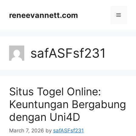
Skip
to
reneevannett.com
Menu
content
safASFsf231
Situs Togel Online:
Keuntungan Bergabung
dengan Uni4D
March 7, 2026
by
safASFsf231