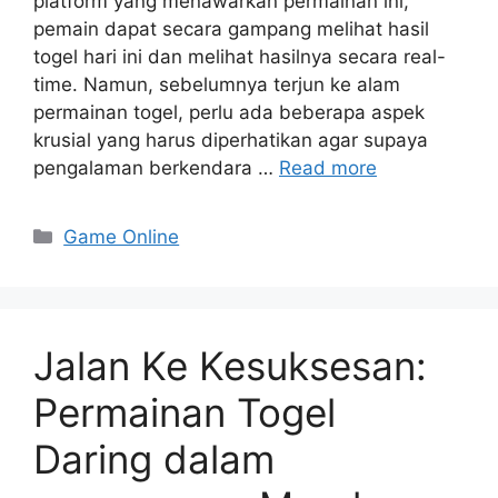
platform yang menawarkan permainan ini,
pemain dapat secara gampang melihat hasil
togel hari ini dan melihat hasilnya secara real-
time. Namun, sebelumnya terjun ke alam
permainan togel, perlu ada beberapa aspek
krusial yang harus diperhatikan agar supaya
pengalaman berkendara …
Read more
Categories
Game Online
Jalan Ke Kesuksesan:
Permainan Togel
Daring dalam