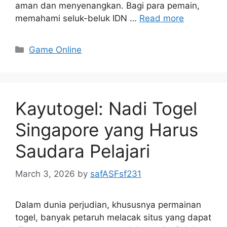
aman dan menyenangkan. Bagi para pemain,
memahami seluk-beluk IDN …
Read more
Categories
Game Online
Kayutogel: Nadi Togel
Singapore yang Harus
Saudara Pelajari
March 3, 2026
by
safASFsf231
Dalam dunia perjudian, khususnya permainan
togel, banyak petaruh melacak situs yang dapat