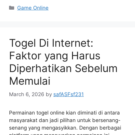
Categories
Game Online
Togel Di Internet:
Faktor yang Harus
Diperhatikan Sebelum
Memulai
March 6, 2026
by
safASFsf231
Permainan togel online kian diminati di antara
masyarakat dan jadi pilihan untuk bersenang-
senang yang mengasyikkan. Dengan berbagai