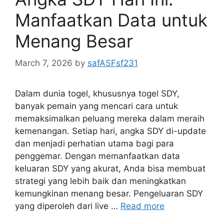
Manfaatkan Data untuk
Menang Besar
March 7, 2026
by
safASFsf231
Dalam dunia togel, khususnya togel SDY,
banyak pemain yang mencari cara untuk
memaksimalkan peluang mereka dalam meraih
kemenangan. Setiap hari, angka SDY di-update
dan menjadi perhatian utama bagi para
penggemar. Dengan memanfaatkan data
keluaran SDY yang akurat, Anda bisa membuat
strategi yang lebih baik dan meningkatkan
kemungkinan menang besar. Pengeluaran SDY
yang diperoleh dari live …
Read more