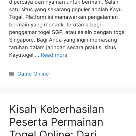
dipercaya dan nyaman untuk bermain. Salah
satu situs yang sekarang populer adalah Kayu
Togel. Platform ini menawarkan pengalaman
bermain yang menarik, terutama bagi
penggemar togel SGP, atau selain dengan togel
Singapore. Bagi Anda yang ingin memasang
taruhan dalam jaringan secara praktis, situs
Kayutogel …
Read more
Categories
Game Online
Kisah Keberhasilan
Peserta Permainan
Togel Online: Dari