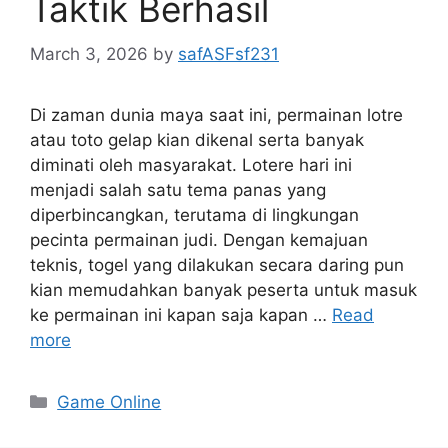
Taktik Berhasil
March 3, 2026
by
safASFsf231
Di zaman dunia maya saat ini, permainan lotre
atau toto gelap kian dikenal serta banyak
diminati oleh masyarakat. Lotere hari ini
menjadi salah satu tema panas yang
diperbincangkan, terutama di lingkungan
pecinta permainan judi. Dengan kemajuan
teknis, togel yang dilakukan secara daring pun
kian memudahkan banyak peserta untuk masuk
ke permainan ini kapan saja kapan …
Read
more
Categories
Game Online