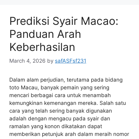
Prediksi Syair Macao:
Panduan Arah
Keberhasilan
March 4, 2026
by
safASFsf231
Dalam alam perjudian, terutama pada bidang
toto Macau, banyak pemain yang sering
mencari berbagai cara untuk menambah
kemungkinan kemenangan mereka. Salah satu
cara yang telah sering banyak digunakan
adalah dengan mengacu pada syair dan
ramalan yang konon dikatakan dapat
memberikan petunjuk arah dalam meraih nomor