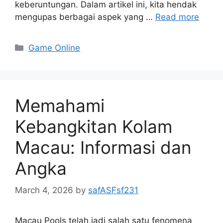
keberuntungan. Dalam artikel ini, kita hendak
mengupas berbagai aspek yang …
Read more
Categories
Game Online
Memahami
Kebangkitan Kolam
Macau: Informasi dan
Angka
March 4, 2026
by
safASFsf231
Macau Pools telah jadi salah satu fenomena