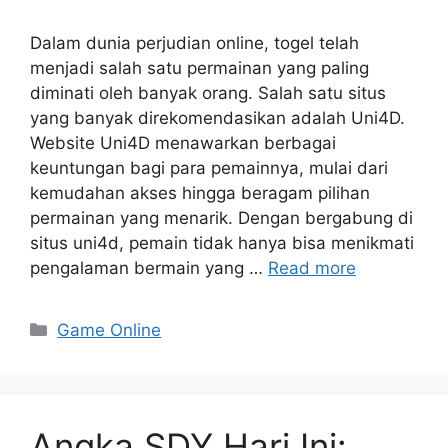
Dalam dunia perjudian online, togel telah
menjadi salah satu permainan yang paling
diminati oleh banyak orang. Salah satu situs
yang banyak direkomendasikan adalah Uni4D.
Website Uni4D menawarkan berbagai
keuntungan bagi para pemainnya, mulai dari
kemudahan akses hingga beragam pilihan
permainan yang menarik. Dengan bergabung di
situs uni4d, pemain tidak hanya bisa menikmati
pengalaman bermain yang …
Read more
Categories
Game Online
Angka SDY Hari Ini: