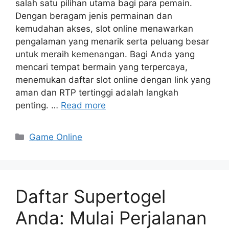
salah satu pilihan utama bagi para pemain.
Dengan beragam jenis permainan dan
kemudahan akses, slot online menawarkan
pengalaman yang menarik serta peluang besar
untuk meraih kemenangan. Bagi Anda yang
mencari tempat bermain yang terpercaya,
menemukan daftar slot online dengan link yang
aman dan RTP tertinggi adalah langkah
penting. …
Read more
Categories
Game Online
Daftar Supertogel
Anda: Mulai Perjalanan