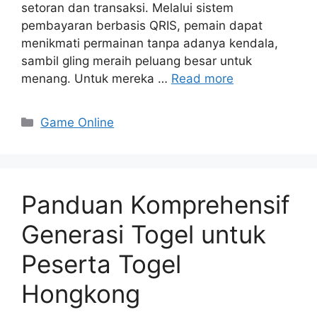
setoran dan transaksi. Melalui sistem
pembayaran berbasis QRIS, pemain dapat
menikmati permainan tanpa adanya kendala,
sambil gling meraih peluang besar untuk
menang. Untuk mereka …
Read more
Categories
Game Online
Panduan Komprehensif
Generasi Togel untuk
Peserta Togel
Hongkong