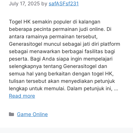
July 17, 2025
by
safASFsf231
Togel HK semakin populer di kalangan
beberapa pecinta permainan judi online. Di
antara ramainya permainan tersebut,
Generasitogel muncul sebagai jati diri platform
sebagai menawarkan berbagai fasilitas bagi
peserta. Bagi Anda siapa ingin mempelajari
selengkapnya tentang Generasitogel dan
semua hal yang berkaitan dengan togel HK,
tulisan tersebut akan menyediakan petunjuk
lengkap untuk memulai. Dalam petunjuk ini, …
Read more
Categories
Game Online