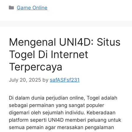
Categories
Game Online
Mengenal UNI4D: Situs
Togel Di Internet
Terpercaya
July 20, 2025
by
safASFsf231
Di dalam dunia perjudian online, Togel adalah
sebagai permainan yang sangat populer
digemari oleh sejumlah individu. Keberadaan
platform seperti UNI4D memberi peluang untuk
semua pemain agar merasakan pengalaman