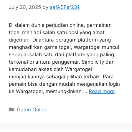
July 20, 2025
by
safASFsf231
Di dalam dunia perjudian online, permainan
togel menjadi salah satu opsi yang amat
digemari. Di antara beragam platform yang
menghadirkan game togel, Wargatogel muncul
sebagai salah satu dari platform yang paling
terkenal di antara penggemar. Simplicity dan
kemudahan akses oleh Wargatogel
menjadikannya sebagai pilihan terbaik. Para
pemain bisa dengan mudah mengerjakan login
ke Wargatogel, memungkinkan …
Read more
Categories
Game Online