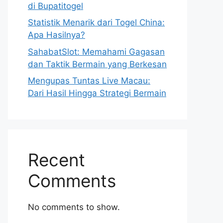
di Bupatitogel
Statistik Menarik dari Togel China:
Apa Hasilnya?
SahabatSlot: Memahami Gagasan
dan Taktik Bermain yang Berkesan
Mengupas Tuntas Live Macau:
Dari Hasil Hingga Strategi Bermain
Recent
Comments
No comments to show.