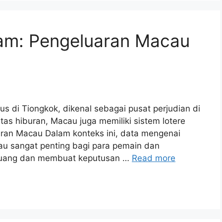
am: Pengeluaran Macau
s di Tiongkok, dikenal sebagai pusat perjudian di
tas hiburan, Macau juga memiliki sistem lotere
aran Macau Dalam konteks ini, data mengenai
au sangat penting bagi para pemain dan
eluang dan membuat keputusan …
Read more