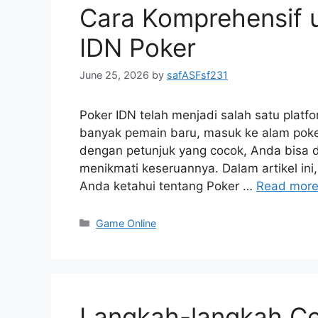
Cara Komprehensif 
IDN Poker
June 25, 2026
by
safASFsf231
Poker IDN telah menjadi salah satu platfor
banyak pemain baru, masuk ke alam poke
dengan petunjuk yang cocok, Anda bisa 
menikmati keseruannya. Dalam artikel i
Anda ketahui tentang Poker …
Read mor
Categories
Game Online
Langkah-langkah Ce