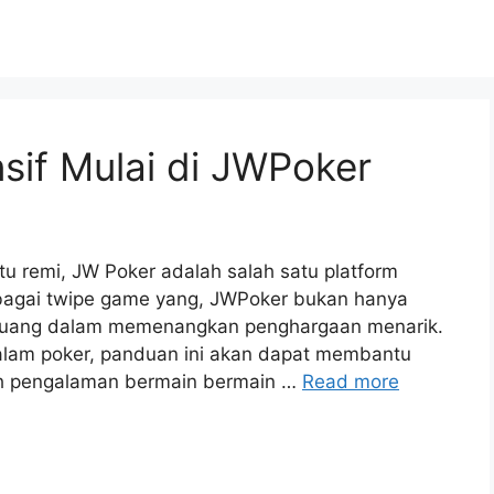
if Mulai di JWPoker
 remi, JW Poker adalah salah satu platform
bagai twipe game yang, JWPoker bukan hanya
eluang dalam memenangkan penghargaan menarik.
 alam poker, panduan ini akan dapat membantu
ih pengalaman bermain bermain …
Read more