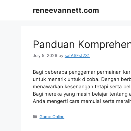
Skip
reneevannett.com
to
content
Panduan Komprehens
July 5, 2026
by
safASFsf231
Bagi beberapa penggemar permainan kartu
untuk menarik untuk dicoba. Dengan ber
menawarkan kesenangan tetapi serta p
Bagi mereka yang masih belajar tentang
Anda mengerti cara memulai serta mera
Categories
Game Online