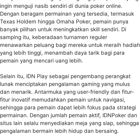
ingin menguji nasib sendiri di dunia poker online.
Dengan beragam permainan yang tersedia, termasuk
Texas Holdem hingga Omaha Poker, pemain punya
banyak pilihan untuk meningkatkan skill sendiri. Di
samping itu, keberadaan turnamen reguler
menawarkan peluang bagi mereka untuk meraih hadiah
yang lebih tinggi, menambah daya tarik bagi para
pemain yang mencari uang lebih.
Selain itu, IDN Play sebagai pengembang perangkat
lunak menciptakan pengalaman gaming yang mulus
dan menarik. Antarmuka yang user-friendly dan fitur-
fitur inovatif memudahkan pemain untuk navigasi,
sehingga para pemain dapat lebih fokus pada strategi
permainan. Dengan jumlah pemain aktif, IDNPoker dan
situs lain selalu menyediakan meja yang siap, sehingga
pengalaman bermain lebih hidup dan bersaing.