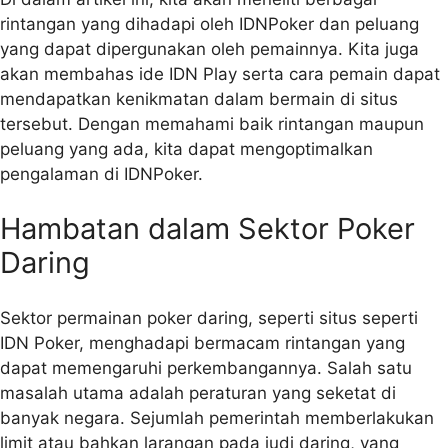
rintangan yang dihadapi oleh IDNPoker dan peluang
yang dapat dipergunakan oleh pemainnya. Kita juga
akan membahas ide IDN Play serta cara pemain dapat
mendapatkan kenikmatan dalam bermain di situs
tersebut. Dengan memahami baik rintangan maupun
peluang yang ada, kita dapat mengoptimalkan
pengalaman di IDNPoker.
Hambatan dalam Sektor Poker
Daring
Sektor permainan poker daring, seperti situs seperti
IDN Poker, menghadapi bermacam rintangan yang
dapat memengaruhi perkembangannya. Salah satu
masalah utama adalah peraturan yang seketat di
banyak negara. Sejumlah pemerintah memberlakukan
limit atau bahkan larangan pada judi daring, yang