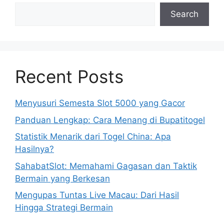
Search
Recent Posts
Menyusuri Semesta Slot 5000 yang Gacor
Panduan Lengkap: Cara Menang di Bupatitogel
Statistik Menarik dari Togel China: Apa
Hasilnya?
SahabatSlot: Memahami Gagasan dan Taktik
Bermain yang Berkesan
Mengupas Tuntas Live Macau: Dari Hasil
Hingga Strategi Bermain