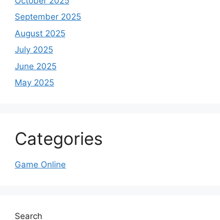
October 2025
September 2025
August 2025
July 2025
June 2025
May 2025
Categories
Game Online
Search