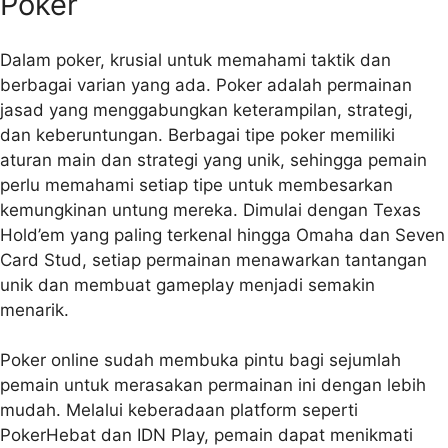
Poker
Dalam poker, krusial untuk memahami taktik dan
berbagai varian yang ada. Poker adalah permainan
jasad yang menggabungkan keterampilan, strategi,
dan keberuntungan. Berbagai tipe poker memiliki
aturan main dan strategi yang unik, sehingga pemain
perlu memahami setiap tipe untuk membesarkan
kemungkinan untung mereka. Dimulai dengan Texas
Hold’em yang paling terkenal hingga Omaha dan Seven
Card Stud, setiap permainan menawarkan tantangan
unik dan membuat gameplay menjadi semakin
menarik.
Poker online sudah membuka pintu bagi sejumlah
pemain untuk merasakan permainan ini dengan lebih
mudah. Melalui keberadaan platform seperti
PokerHebat dan IDN Play, pemain dapat menikmati