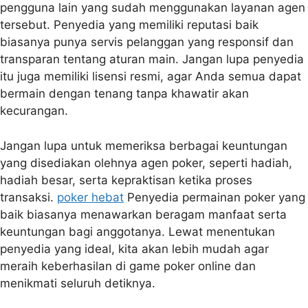
pengguna lain yang sudah menggunakan layanan agen
tersebut. Penyedia yang memiliki reputasi baik
biasanya punya servis pelanggan yang responsif dan
transparan tentang aturan main. Jangan lupa penyedia
itu juga memiliki lisensi resmi, agar Anda semua dapat
bermain dengan tenang tanpa khawatir akan
kecurangan.
Jangan lupa untuk memeriksa berbagai keuntungan
yang disediakan olehnya agen poker, seperti hadiah,
hadiah besar, serta kepraktisan ketika proses
transaksi.
poker hebat
Penyedia permainan poker yang
baik biasanya menawarkan beragam manfaat serta
keuntungan bagi anggotanya. Lewat menentukan
penyedia yang ideal, kita akan lebih mudah agar
meraih keberhasilan di game poker online dan
menikmati seluruh detiknya.