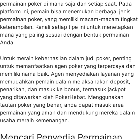
permainan poker di mana saja dan setiap saat. Pada
platform ini, pemain bisa menemukan berbagai jenis
permainan poker, yang memiliki macam-macam tingkat
keterampilan. Kenali setiap tipe ini untuk menetapkan
mana yang paling sesuai dengan bentuk permainan
Anda.
Untuk meraih keberhasilan dalam judi poker, penting
untuk memanfaatkan agen poker yang terpercaya dan
memiliki nama baik. Agen menyediakan layanan yang
memudahkan pemain dalam melaksanakan deposit,
penarikan, dan masuk ke bonus, termasuk jackpot
yang ditawarkan oleh PokerHebat. Menggunakan
tautan poker yang benar, anda dapat masuk area
permainan yang aman dan mendukung mereka dalam
usaha meraih kemenangan.
Mencari Penyedia Permainan