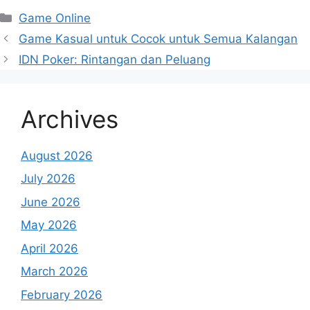
Categories
Game Online
Game Kasual untuk Cocok untuk Semua Kalangan
IDN Poker: Rintangan dan Peluang
Archives
August 2026
July 2026
June 2026
May 2026
April 2026
March 2026
February 2026