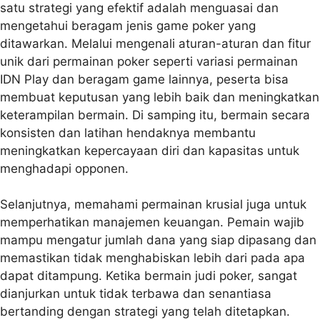
satu strategi yang efektif adalah menguasai dan
mengetahui beragam jenis game poker yang
ditawarkan. Melalui mengenali aturan-aturan dan fitur
unik dari permainan poker seperti variasi permainan
IDN Play dan beragam game lainnya, peserta bisa
membuat keputusan yang lebih baik dan meningkatkan
keterampilan bermain. Di samping itu, bermain secara
konsisten dan latihan hendaknya membantu
meningkatkan kepercayaan diri dan kapasitas untuk
menghadapi opponen.
Selanjutnya, memahami permainan krusial juga untuk
memperhatikan manajemen keuangan. Pemain wajib
mampu mengatur jumlah dana yang siap dipasang dan
memastikan tidak menghabiskan lebih dari pada apa
dapat ditampung. Ketika bermain judi poker, sangat
dianjurkan untuk tidak terbawa dan senantiasa
bertanding dengan strategi yang telah ditetapkan.