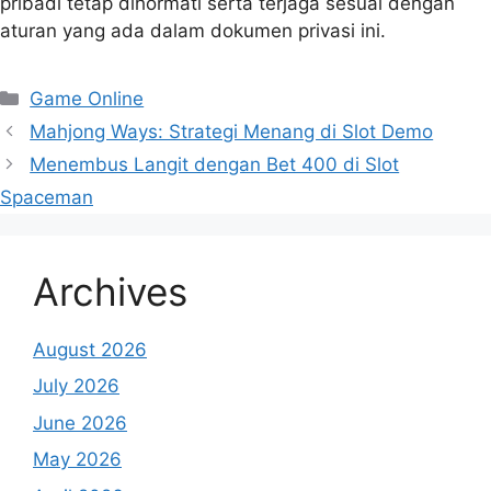
pribadi tetap dihormati serta terjaga sesuai dengan
aturan yang ada dalam dokumen privasi ini.
Categories
Game Online
Mahjong Ways: Strategi Menang di Slot Demo
Menembus Langit dengan Bet 400 di Slot
Spaceman
Archives
August 2026
July 2026
June 2026
May 2026