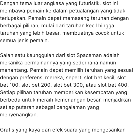
Dengan tema luar angkasa yang futuristik, slot ini
membawa pemain ke dalam petualangan yang tidak
terlupakan. Pemain dapat memasang taruhan dengan
berbagai pilihan, mulai dari taruhan kecil hingga
taruhan yang lebih besar, membuatnya cocok untuk
semua jenis pemain.
Salah satu keunggulan dari slot Spaceman adalah
mekanika permainannya yang sederhana namun
menantang. Pemain dapat memilih taruhan yang sesuai
dengan preferensi mereka, seperti slot bet kecil, slot
bet 100, slot bet 200, slot bet 300, atau slot bet 400.
Setiap pilihan taruhan memberikan kesempatan yang
berbeda untuk meraih kemenangan besar, menjadikan
setiap putaran sebagai pengalaman yang
menyenangkan.
Grafis yang kaya dan efek suara yang mengesankan