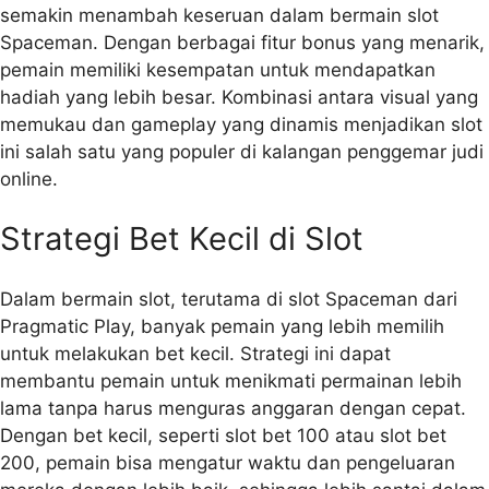
semakin menambah keseruan dalam bermain slot
Spaceman. Dengan berbagai fitur bonus yang menarik,
pemain memiliki kesempatan untuk mendapatkan
hadiah yang lebih besar. Kombinasi antara visual yang
memukau dan gameplay yang dinamis menjadikan slot
ini salah satu yang populer di kalangan penggemar judi
online.
Strategi Bet Kecil di Slot
Dalam bermain slot, terutama di slot Spaceman dari
Pragmatic Play, banyak pemain yang lebih memilih
untuk melakukan bet kecil. Strategi ini dapat
membantu pemain untuk menikmati permainan lebih
lama tanpa harus menguras anggaran dengan cepat.
Dengan bet kecil, seperti slot bet 100 atau slot bet
200, pemain bisa mengatur waktu dan pengeluaran