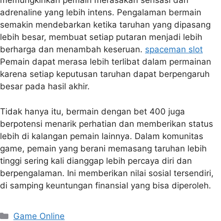
memungkinkan pemain merasakan sensasi dan
adrenaline yang lebih intens. Pengalaman bermain
semakin mendebarkan ketika taruhan yang dipasang
lebih besar, membuat setiap putaran menjadi lebih
berharga dan menambah keseruan.
spaceman slot
Pemain dapat merasa lebih terlibat dalam permainan
karena setiap keputusan taruhan dapat berpengaruh
besar pada hasil akhir.
Tidak hanya itu, bermain dengan bet 400 juga
berpotensi menarik perhatian dan memberikan status
lebih di kalangan pemain lainnya. Dalam komunitas
game, pemain yang berani memasang taruhan lebih
tinggi sering kali dianggap lebih percaya diri dan
berpengalaman. Ini memberikan nilai sosial tersendiri,
di samping keuntungan finansial yang bisa diperoleh.
Categories
Game Online