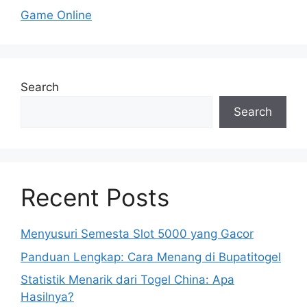
Game Online
Search
Search
Recent Posts
Menyusuri Semesta Slot 5000 yang Gacor
Panduan Lengkap: Cara Menang di Bupatitogel
Statistik Menarik dari Togel China: Apa
Hasilnya?