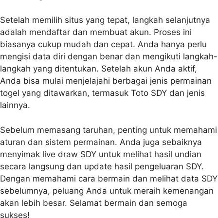
Setelah memilih situs yang tepat, langkah selanjutnya
adalah mendaftar dan membuat akun. Proses ini
biasanya cukup mudah dan cepat. Anda hanya perlu
mengisi data diri dengan benar dan mengikuti langkah-
langkah yang ditentukan. Setelah akun Anda aktif,
Anda bisa mulai menjelajahi berbagai jenis permainan
togel yang ditawarkan, termasuk Toto SDY dan jenis
lainnya.
Sebelum memasang taruhan, penting untuk memahami
aturan dan sistem permainan. Anda juga sebaiknya
menyimak live draw SDY untuk melihat hasil undian
secara langsung dan update hasil pengeluaran SDY.
Dengan memahami cara bermain dan melihat data SDY
sebelumnya, peluang Anda untuk meraih kemenangan
akan lebih besar. Selamat bermain dan semoga
sukses!