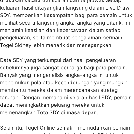
dilakukan secara transparan dan terjadwal. Setiap
keluaran hasil ditayangkan langsung dalam Live Draw
SDY, memberikan kesempatan bagi para pemain untuk
melihat secara langsung angka-angka yang ditarik. Ini
menjamin keaslian dan kepercayaan dalam setiap
pengeluaran, serta membuat pengalaman bermain
Togel Sidney lebih menarik dan menegangkan.
Data SDY yang terkumpul dari hasil pengeluaran
sebelumnya juga sangat berharga bagi para pemain.
Banyak yang menganalisis angka-angka ini untuk
menemukan pola atau kecenderungan yang mungkin
membantu mereka dalam merencanakan strategi
taruhan. Dengan memahami sejarah hasil SDY, pemain
dapat meningkatkan peluang mereka untuk
memenangkan Toto SDY di masa depan.
Selain itu, Togel Online semakin memudahkan pemain