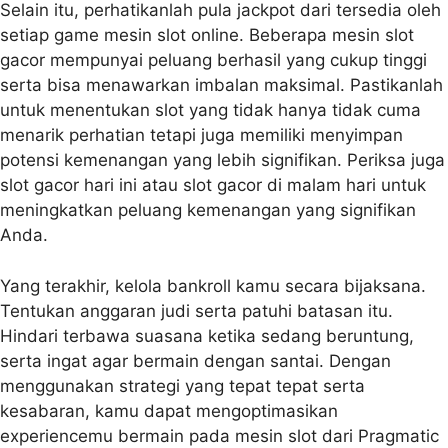
Selain itu, perhatikanlah pula jackpot dari tersedia oleh
setiap game mesin slot online. Beberapa mesin slot
gacor mempunyai peluang berhasil yang cukup tinggi
serta bisa menawarkan imbalan maksimal. Pastikanlah
untuk menentukan slot yang tidak hanya tidak cuma
menarik perhatian tetapi juga memiliki menyimpan
potensi kemenangan yang lebih signifikan. Periksa juga
slot gacor hari ini atau slot gacor di malam hari untuk
meningkatkan peluang kemenangan yang signifikan
Anda.
Yang terakhir, kelola bankroll kamu secara bijaksana.
Tentukan anggaran judi serta patuhi batasan itu.
Hindari terbawa suasana ketika sedang beruntung,
serta ingat agar bermain dengan santai. Dengan
menggunakan strategi yang tepat tepat serta
kesabaran, kamu dapat mengoptimasikan
experiencemu bermain pada mesin slot dari Pragmatic