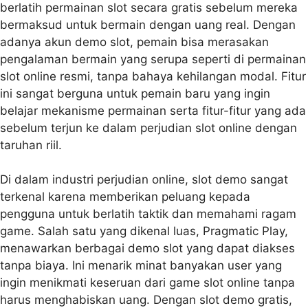
berlatih permainan slot secara gratis sebelum mereka
bermaksud untuk bermain dengan uang real. Dengan
adanya akun demo slot, pemain bisa merasakan
pengalaman bermain yang serupa seperti di permainan
slot online resmi, tanpa bahaya kehilangan modal. Fitur
ini sangat berguna untuk pemain baru yang ingin
belajar mekanisme permainan serta fitur-fitur yang ada
sebelum terjun ke dalam perjudian slot online dengan
taruhan riil.
Di dalam industri perjudian online, slot demo sangat
terkenal karena memberikan peluang kepada
pengguna untuk berlatih taktik dan memahami ragam
game. Salah satu yang dikenal luas, Pragmatic Play,
menawarkan berbagai demo slot yang dapat diakses
tanpa biaya. Ini menarik minat banyakan user yang
ingin menikmati keseruan dari game slot online tanpa
harus menghabiskan uang. Dengan slot demo gratis,