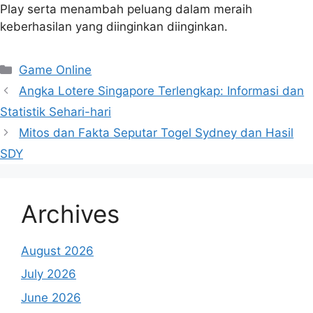
Play serta menambah peluang dalam meraih
keberhasilan yang diinginkan diinginkan.
Categories
Game Online
Angka Lotere Singapore Terlengkap: Informasi dan
Statistik Sehari-hari
Mitos dan Fakta Seputar Togel Sydney dan Hasil
SDY
Archives
August 2026
July 2026
June 2026