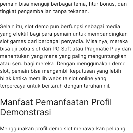
pemain bisa menguji berbagai tema, fitur bonus, dan
tingkat pengembalian tanpa tekanan.
Selain itu, slot demo pun berfungsi sebagai media
yang efektif bagi para pemain untuk membandingkan
slot games dari berbagai penyedia. Misalnya, mereka
bisa uji coba slot dari PG Soft atau Pragmatic Play dan
menentukan yang mana yang paling menguntungkan
atau seru bagi mereka. Dengan menggunakan demo
slot, pemain bisa mengambil keputusan yang lebih
bijak ketika memilih website slot online yang
terpercaya untuk bertaruh dengan taruhan riil.
Manfaat Pemanfaatan Profil
Demonstrasi
Menggunakan profil demo slot menawarkan peluang