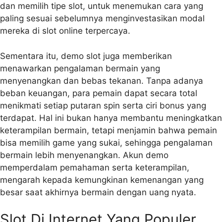
dan memilih tipe slot, untuk menemukan cara yang
paling sesuai sebelumnya menginvestasikan modal
mereka di slot online terpercaya.
Sementara itu, demo slot juga memberikan
menawarkan pengalaman bermain yang
menyenangkan dan bebas tekanan. Tanpa adanya
beban keuangan, para pemain dapat secara total
menikmati setiap putaran spin serta ciri bonus yang
terdapat. Hal ini bukan hanya membantu meningkatkan
keterampilan bermain, tetapi menjamin bahwa pemain
bisa memilih game yang sukai, sehingga pengalaman
bermain lebih menyenangkan. Akun demo
memperdalam pemahaman serta keterampilan,
mengarah kepada kemungkinan kemenangan yang
besar saat akhirnya bermain dengan uang nyata.
Slot Di Internet Yang Populer