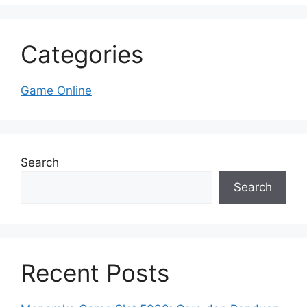
Categories
Game Online
Search
Search
Recent Posts