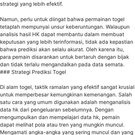
strategi yang lebih efektif.
Namun, perlu untuk diingat bahwa permainan togel
tetaplah mempunyai unsur keberuntungan. Walaupun
analisis hasil HK dapat membantu dalam membuat
keputusan yang lebih terinformasi, tidak ada kepastian
bahwa prediksi akan selalu akurat. Oleh karena itu,
para pemain disarankan untuk bertaruh dengan bijak
dan tidak terlalu mengandalkan pada data semata.
### Strategi Prediksi Togel
Di alam togel, taktik ramalan yang efektif sangat krusial
untuk memperbesar kemungkinan kemenangan. Salah
satu cara yang umum digunakan adalah menganalisis
data hk dari pengeluaran sebelumnya. Dengan
mengumpulkan dan mempelajari data hk, pemain
dapat melihat pola atau tren yang mungkin muncul.
Mengamati angka-angka yang sering muncul dan yang