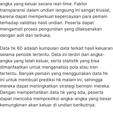
angka yang keluar secara real-time. Faktor
transparansi dalam undian langsung ini sangat krusial,
karena dapat memperkuat kepercayaan para pemain
terhadap validitas hasil undian. Peserta dapat
mengamati proses pengundian yang dilaksanakan
dengan adil dan terbuka.
Data hk 6D adalah kumpulan data terkait hasil keluaran
selama periode tertentu. Data ini terdiri dari angka-
angka yang telah keluar, serta statistik yang bisa
dimanfaatkan untuk menganalisis pola atau tren
tertentu. Banyak pemain yang menggunakan data hk
ini untuk membuat prediksi hk malam ini, sehingga
mereka dapat meningkatkan strategi bermain mereka.
Dengan memperhatikan data hk yang ada, peserta
dapat mencoba memprediksi angka-angka yang besar
kemungkinan akan keluar di undian berikutnya.