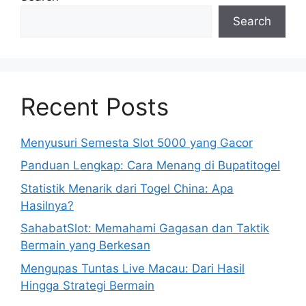
Search
Recent Posts
Menyusuri Semesta Slot 5000 yang Gacor
Panduan Lengkap: Cara Menang di Bupatitogel
Statistik Menarik dari Togel China: Apa
Hasilnya?
SahabatSlot: Memahami Gagasan dan Taktik
Bermain yang Berkesan
Mengupas Tuntas Live Macau: Dari Hasil
Hingga Strategi Bermain