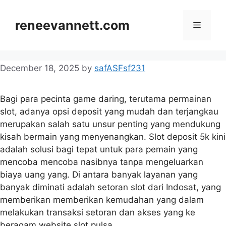
Skip
to
reneevannett.com
Menu
content
December 18, 2025
by
safASFsf231
Bagi para pecinta game daring, terutama permainan
slot, adanya opsi deposit yang mudah dan terjangkau
merupakan salah satu unsur penting yang mendukung
kisah bermain yang menyenangkan. Slot deposit 5k kini
adalah solusi bagi tepat untuk para pemain yang
mencoba mencoba nasibnya tanpa mengeluarkan
biaya uang yang. Di antara banyak layanan yang
banyak diminati adalah setoran slot dari Indosat, yang
memberikan memberikan kemudahan yang dalam
melakukan transaksi setoran dan akses yang ke
beragam website slot pulsa.