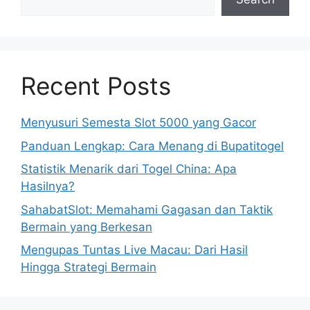
Recent Posts
Menyusuri Semesta Slot 5000 yang Gacor
Panduan Lengkap: Cara Menang di Bupatitogel
Statistik Menarik dari Togel China: Apa
Hasilnya?
SahabatSlot: Memahami Gagasan dan Taktik
Bermain yang Berkesan
Mengupas Tuntas Live Macau: Dari Hasil
Hingga Strategi Bermain