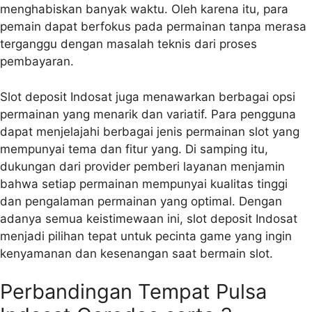
menghabiskan banyak waktu. Oleh karena itu, para
pemain dapat berfokus pada permainan tanpa merasa
terganggu dengan masalah teknis dari proses
pembayaran.
Slot deposit Indosat juga menawarkan berbagai opsi
permainan yang menarik dan variatif. Para pengguna
dapat menjelajahi berbagai jenis permainan slot yang
mempunyai tema dan fitur yang. Di samping itu,
dukungan dari provider pemberi layanan menjamin
bahwa setiap permainan mempunyai kualitas tinggi
dan pengalaman permainan yang optimal. Dengan
adanya semua keistimewaan ini, slot deposit Indosat
menjadi pilihan tepat untuk pecinta game yang ingin
kenyamanan dan kesenangan saat bermain slot.
Perbandingan Tempat Pulsa