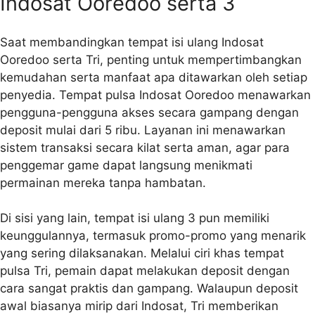
Indosat Ooredoo serta 3
Saat membandingkan tempat isi ulang Indosat
Ooredoo serta Tri, penting untuk mempertimbangkan
kemudahan serta manfaat apa ditawarkan oleh setiap
penyedia. Tempat pulsa Indosat Ooredoo menawarkan
pengguna-pengguna akses secara gampang dengan
deposit mulai dari 5 ribu. Layanan ini menawarkan
sistem transaksi secara kilat serta aman, agar para
penggemar game dapat langsung menikmati
permainan mereka tanpa hambatan.
Di sisi yang lain, tempat isi ulang 3 pun memiliki
keunggulannya, termasuk promo-promo yang menarik
yang sering dilaksanakan. Melalui ciri khas tempat
pulsa Tri, pemain dapat melakukan deposit dengan
cara sangat praktis dan gampang. Walaupun deposit
awal biasanya mirip dari Indosat, Tri memberikan