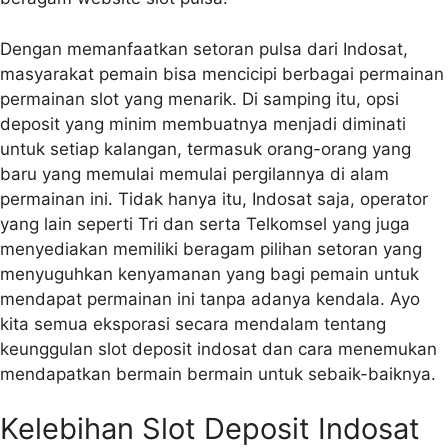
Dengan memanfaatkan setoran pulsa dari Indosat,
masyarakat pemain bisa mencicipi berbagai permainan
permainan slot yang menarik. Di samping itu, opsi
deposit yang minim membuatnya menjadi diminati
untuk setiap kalangan, termasuk orang-orang yang
baru yang memulai memulai pergilannya di alam
permainan ini. Tidak hanya itu, Indosat saja, operator
yang lain seperti Tri dan serta Telkomsel yang juga
menyediakan memiliki beragam pilihan setoran yang
menyuguhkan kenyamanan yang bagi pemain untuk
mendapat permainan ini tanpa adanya kendala. Ayo
kita semua eksporasi secara mendalam tentang
keunggulan slot deposit indosat dan cara menemukan
mendapatkan bermain bermain untuk sebaik-baiknya.
Kelebihan Slot Deposit Indosat