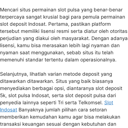
Mencari situs permainan slot pulsa yang benar-benar
terpercaya sangat krusial bagi para pemula permainan
slot deposit Indosat. Pertama, pastikan platform
tersebut memiliki lisensi resmi serta diatur oleh otoritas
perjudian yang diakui oleh masyarakat. Dengan adanya
lisensi, kamu bisa merasakan lebih lagi nyaman dan
nyaman saat menggunakan, sebab situs itu telah
memenuhi standar tertentu dalam operasionalnya.
Selanjutnya, lihatlah varian metode deposit yang
ditawarkan ditawarkan. Situs yang baik biasanya
menyediakan berbagai opsi, diantaranya slot deposit
5k, slot pulsa Indosat, serta slot deposit pulsa dari
penyedia lainnya seperti Tri serta Telkomsel.
Slot
Indosat
Banyaknya jumlah pilihan cara setoran
memberikan kemudahan kamu agar bisa melakukan
transaksi keuangan sesuai dengan kebutuhan dan