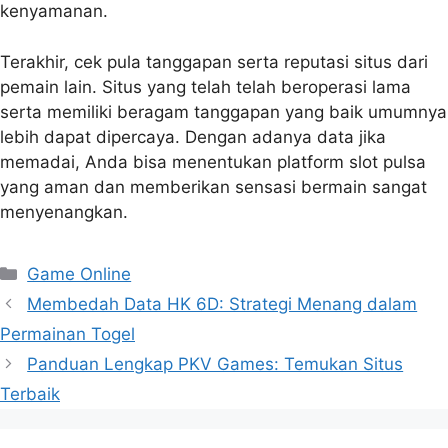
kenyamanan.
Terakhir, cek pula tanggapan serta reputasi situs dari
pemain lain. Situs yang telah telah beroperasi lama
serta memiliki beragam tanggapan yang baik umumnya
lebih dapat dipercaya. Dengan adanya data jika
memadai, Anda bisa menentukan platform slot pulsa
yang aman dan memberikan sensasi bermain sangat
menyenangkan.
Categories
Game Online
Membedah Data HK 6D: Strategi Menang dalam
Permainan Togel
Panduan Lengkap PKV Games: Temukan Situs
Terbaik