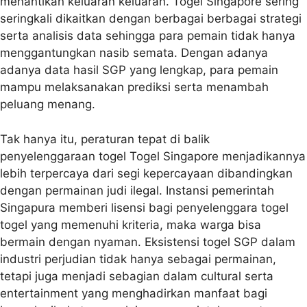
menantikan keluaran keluaran. Togel Singapore sering
seringkali dikaitkan dengan berbagai berbagai strategi
serta analisis data sehingga para pemain tidak hanya
menggantungkan nasib semata. Dengan adanya
adanya data hasil SGP yang lengkap, para pemain
mampu melaksanakan prediksi serta menambah
peluang menang.
Tak hanya itu, peraturan tepat di balik
penyelenggaraan togel Togel Singapore menjadikannya
lebih terpercaya dari segi kepercayaan dibandingkan
dengan permainan judi ilegal. Instansi pemerintah
Singapura memberi lisensi bagi penyelenggara togel
togel yang memenuhi kriteria, maka warga bisa
bermain dengan nyaman. Eksistensi togel SGP dalam
industri perjudian tidak hanya sebagai permainan,
tetapi juga menjadi sebagian dalam cultural serta
entertainment yang menghadirkan manfaat bagi