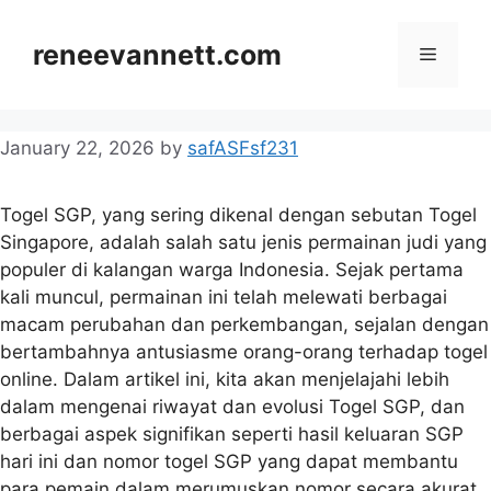
Skip
to
reneevannett.com
Menu
content
January 22, 2026
by
safASFsf231
Togel SGP, yang sering dikenal dengan sebutan Togel
Singapore, adalah salah satu jenis permainan judi yang
populer di kalangan warga Indonesia. Sejak pertama
kali muncul, permainan ini telah melewati berbagai
macam perubahan dan perkembangan, sejalan dengan
bertambahnya antusiasme orang-orang terhadap togel
online. Dalam artikel ini, kita akan menjelajahi lebih
dalam mengenai riwayat dan evolusi Togel SGP, dan
berbagai aspek signifikan seperti hasil keluaran SGP
hari ini dan nomor togel SGP yang dapat membantu
para pemain dalam merumuskan nomor secara akurat.