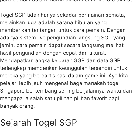
Togel SGP tidak hanya sekadar permainan semata,
melainkan juga adalah sarana hiburan yang
memberikan tantangan untuk para pemain. Dengan
adanya sistem live pengundian langsung SGP yang
jernih, para pemain dapat secara langsung melihat
hasil pengundian dengan cepat dan akurat.
Mendapatkan angka keluaran SGP dan data SGP
terlengkap memberikan keunggulan tersendiri untuk
mereka yang berpartisipasi dalam game ini. Ayo kita
pelajari lebih jauh mengenai bagaimanakah togel
Singapore berkembang seiring berjalannya waktu dan
mengapa ia salah satu pilihan pilihan favorit bagi
banyak orang.
Sejarah Togel SGP