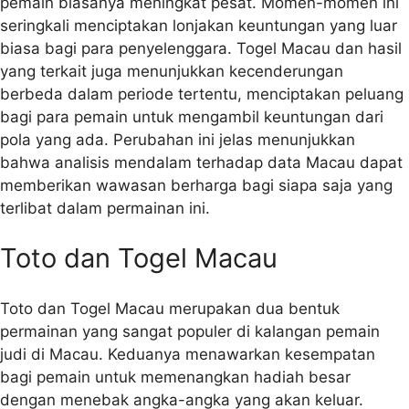
pemain biasanya meningkat pesat. Momen-momen ini
seringkali menciptakan lonjakan keuntungan yang luar
biasa bagi para penyelenggara. Togel Macau dan hasil
yang terkait juga menunjukkan kecenderungan
berbeda dalam periode tertentu, menciptakan peluang
bagi para pemain untuk mengambil keuntungan dari
pola yang ada. Perubahan ini jelas menunjukkan
bahwa analisis mendalam terhadap data Macau dapat
memberikan wawasan berharga bagi siapa saja yang
terlibat dalam permainan ini.
Toto dan Togel Macau
Toto dan Togel Macau merupakan dua bentuk
permainan yang sangat populer di kalangan pemain
judi di Macau. Keduanya menawarkan kesempatan
bagi pemain untuk memenangkan hadiah besar
dengan menebak angka-angka yang akan keluar.