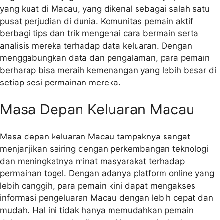
yang kuat di Macau, yang dikenal sebagai salah satu
pusat perjudian di dunia. Komunitas pemain aktif
berbagi tips dan trik mengenai cara bermain serta
analisis mereka terhadap data keluaran. Dengan
menggabungkan data dan pengalaman, para pemain
berharap bisa meraih kemenangan yang lebih besar di
setiap sesi permainan mereka.
Masa Depan Keluaran Macau
Masa depan keluaran Macau tampaknya sangat
menjanjikan seiring dengan perkembangan teknologi
dan meningkatnya minat masyarakat terhadap
permainan togel. Dengan adanya platform online yang
lebih canggih, para pemain kini dapat mengakses
informasi pengeluaran Macau dengan lebih cepat dan
mudah. Hal ini tidak hanya memudahkan pemain