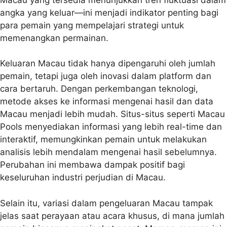
angka yang keluar—ini menjadi indikator penting bagi
para pemain yang mempelajari strategi untuk
memenangkan permainan.
Keluaran Macau tidak hanya dipengaruhi oleh jumlah
pemain, tetapi juga oleh inovasi dalam platform dan
cara bertaruh. Dengan perkembangan teknologi,
metode akses ke informasi mengenai hasil dan data
Macau menjadi lebih mudah. Situs-situs seperti Macau
Pools menyediakan informasi yang lebih real-time dan
interaktif, memungkinkan pemain untuk melakukan
analisis lebih mendalam mengenai hasil sebelumnya.
Perubahan ini membawa dampak positif bagi
keseluruhan industri perjudian di Macau.
Selain itu, variasi dalam pengeluaran Macau tampak
jelas saat perayaan atau acara khusus, di mana jumlah