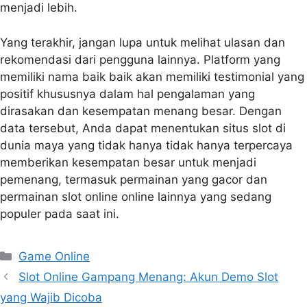
menjadi lebih.
Yang terakhir, jangan lupa untuk melihat ulasan dan
rekomendasi dari pengguna lainnya. Platform yang
memiliki nama baik baik akan memiliki testimonial yang
positif khususnya dalam hal pengalaman yang
dirasakan dan kesempatan menang besar. Dengan
data tersebut, Anda dapat menentukan situs slot di
dunia maya yang tidak hanya tidak hanya terpercaya
memberikan kesempatan besar untuk menjadi
pemenang, termasuk permainan yang gacor dan
permainan slot online online lainnya yang sedang
populer pada saat ini.
Categories
Game Online
Slot Online Gampang Menang: Akun Demo Slot
yang Wajib Dicoba