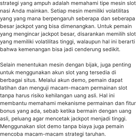
strategi yang ampuh adalah memahami tipe mesin slot
nasi Anda mainkan. Setiap mesin memiliki volatilitas
yang yang mana berpengaruh seberapa dan seberapa
besar jackpot yang bisa dimenangkan. Untuk pemain
yang mengincar jackpot besar, disarankan memilih slot
yang memiliki volatilitas tinggi, walaupun hal ini berarti
bahwa kemenangan bisa jadi cenderung sedikit.
Selain menentukan mesin dengan bijak, juga penting
untuk menggunakan akun slot yang tersedia di
berbagai situs. Melalui akun demo, pemain dapat
latihan dan menguji macam-macam permainan slot
tanpa harus risiko kehilangan uang asli. Hal ini
membantu memahami mekanisme permainan dan fitur
bonus yang ada, sebab ketika bermain dengan uang
asli, peluang agar mencetak jackpot menjadi tinggi.
Menggunakan slot demo tanpa biaya juga pemain
mencoba macam-macam strategi taruhan.