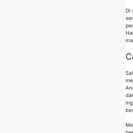
Di
se
pe
Ha
ma
C
Sa
me
An
dal
ing
bes
Me
be