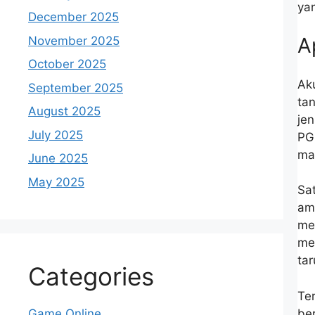
yan
December 2025
A
November 2025
October 2025
Ak
September 2025
ta
August 2025
jen
July 2025
PG
ma
June 2025
May 2025
Sa
am
me
me
tar
Categories
Te
Game Online
be