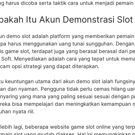
g harus dicoba serta taktik cara untuk menjadi pemain s
pakah Itu Akun Demonstrasi Slot
un demo slot adalah platform yang memberikan pemain 
npa harus menggunakan uang tunai sungguhan. Dengan p
is game slot, terdapat juga yang berasal berasal dari 
 Soft. Menyediakan adalah cara yang tepat untuk mem
cam opsi strategi yang dapat diterapkan.
tu keuntungan utama dari akun demo slot ialah fungs
an dan nyaman. Pengguna tidak perlu cemas hilang uang
nyaring yang mana yang paling sesuai sesuai dengan p
reka bisa mempelajari dan meningkatkan kemampuan me
uhan nyata riil.
rlebih lagi, beberapa website game slot online yang te
rmain slot yang mudah diakses. Hal ini memungkinkan pa