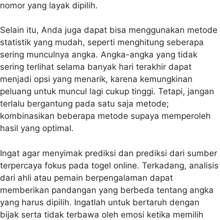
nomor yang layak dipilih.
Selain itu, Anda juga dapat bisa menggunakan metode
statistik yang mudah, seperti menghitung seberapa
sering munculnya angka. Angka-angka yang tidak
sering terlihat selama banyak hari terakhir dapat
menjadi opsi yang menarik, karena kemungkinan
peluang untuk muncul lagi cukup tinggi. Tetapi, jangan
terlalu bergantung pada satu saja metode;
kombinasikan beberapa metode supaya memperoleh
hasil yang optimal.
Ingat agar menyimak prediksi dan prediksi dari sumber
terpercaya fokus pada togel online. Terkadang, analisis
dari ahli atau pemain berpengalaman dapat
memberikan pandangan yang berbeda tentang angka
yang harus dipilih. Ingatlah untuk bertaruh dengan
bijak serta tidak terbawa oleh emosi ketika memilih