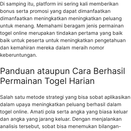
Di samping itu, platform ini sering kali memberikan
bonus serta promosi yang dapat dimanfaatkan
dimanfaatkan meningkatkan meningkatkan peluang
untuk menang. Memahami beragam jenis permainan
togel online merupakan tindakan pertama yang baik
baik untuk peserta untuk meningkatkan pengetahuan
dan kemahiran mereka dalam meraih nomor
keberuntungan.
Panduan ataupun Cara Berhasil
Permainan Togel Harian
Salah satu metode strategi yang bisa sobat aplikasikan
dalam upaya meningkatkan peluang berhasil dalam
togel online. Amati pola serta angka yang biasa keluar
dan angka yang jarang keluar. Dengan menjalankan
analisis tersebut, sobat bisa menemukan bilangan-