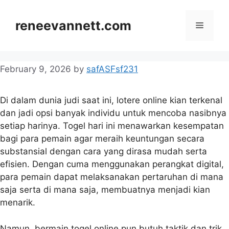
Skip
to
reneevannett.com
Menu
content
February 9, 2026
by
safASFsf231
Di dalam dunia judi saat ini, lotere online kian terkenal
dan jadi opsi banyak individu untuk mencoba nasibnya
setiap harinya. Togel hari ini menawarkan kesempatan
bagi para pemain agar meraih keuntungan secara
substansial dengan cara yang dirasa mudah serta
efisien. Dengan cuma menggunakan perangkat digital,
para pemain dapat melaksanakan pertaruhan di mana
saja serta di mana saja, membuatnya menjadi kian
menarik.
Namun, bermain togel online pun butuh taktik dan trik