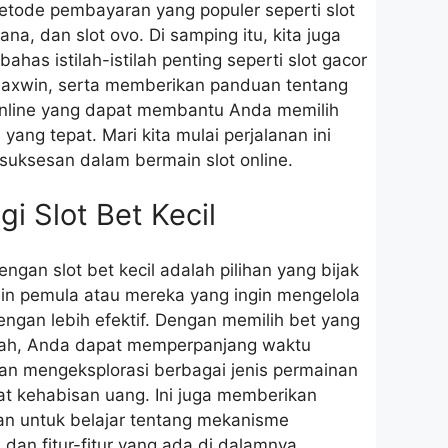
etode pembayaran yang populer seperti slot
dana, dan slot ovo. Di samping itu, kita juga
has istilah-istilah penting seperti slot gacor
maxwin, serta memberikan panduan tentang
online yang dapat membantu Anda memilih
yang tepat. Mari kita mulai perjalanan ini
suksesan dalam bermain slot online.
gi Slot Bet Kecil
ngan slot bet kecil adalah pilihan yang bijak
in pemula atau mereka yang ingin mengelola
engan lebih efektif. Dengan memilih bet yang
dah, Anda dapat memperpanjang waktu
an mengeksplorasi berbagai jenis permainan
at kehabisan uang. Ini juga memberikan
n untuk belajar tentang mekanisme
dan fitur-fitur yang ada di dalamnya,