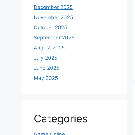
December 2025
November 2025
October 2025
September 2025
August 2025
July 2025
June 2025
May 2025
Categories
Game Online