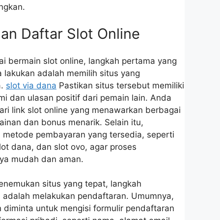
ngkan.
an Daftar Slot Online
i bermain slot online, langkah pertama yang
 lakukan adalah memilih situs yang
a.
slot via dana
Pastikan situs tersebut memiliki
smi dan ulasan positif dari pemain lain. Anda
ri link slot online yang menawarkan berbagai
ainan dan bonus menarik. Selain itu,
n metode pembayaran yang tersedia, seperti
 slot dana, dan slot ovo, agar proses
nya mudah dan aman.
enemukan situs yang tepat, langkah
a adalah melakukan pendaftaran. Umumnya,
 diminta untuk mengisi formulir pendaftaran