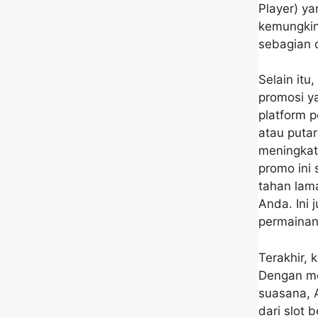
Player) ya
kemungkin
sebagian 
Selain itu
promosi ya
platform 
atau putar
meningkat
promo ini
tahan lam
Anda. Ini
permainan 
Terakhir, 
Dengan me
suasana, 
dari slot 