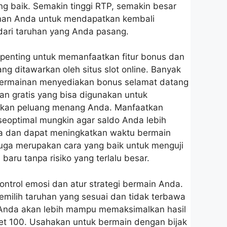
ng baik. Semakin tinggi RTP, semakin besar
an Anda untuk mendapatkan kembali
dari taruhan yang Anda pasang.
, penting untuk memanfaatkan fitur bonus dan
ng ditawarkan oleh situs slot online. Banyak
permainan menyediakan bonus selamat datang
an gratis yang bisa digunakan untuk
kan peluang menang Anda. Manfaatkan
 seoptimal mungkin agar saldo Anda lebih
a dan dapat meningkatkan waktu bermain
 juga merupakan cara yang baik untuk menguji
baru tanpa risiko yang terlalu besar.
kontrol emosi dan atur strategi bermain Anda.
milih taruhan yang sesuai dan tidak terbawa
Anda akan lebih mampu memaksimalkan hasil
bet 100. Usahakan untuk bermain dengan bijak