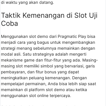
di waktu yang akan datang.
Taktik Kemenangan di Slot Uji
Coba
Menggunakan slot demo dari Pragmatic Play bisa
menjadi cara yang bagus untuk mengembangkan
strategi menang sebelumnya memainkan dengan
modal asli. Satu strateginya adalah mengerti
mekanisme game dan fitur-fitur yang ada. Masing-
masing slot memiliki simbol yang bervariasi, garis
pembayaran, dan fitur bonus yang dapat
meningkatkan peluang kemenangan. Dengan
mempelajari permainan, Anda bisa lebih siap saat
memainkan di platform slot demo atau ketika
menggunakan slot online terpercaya.