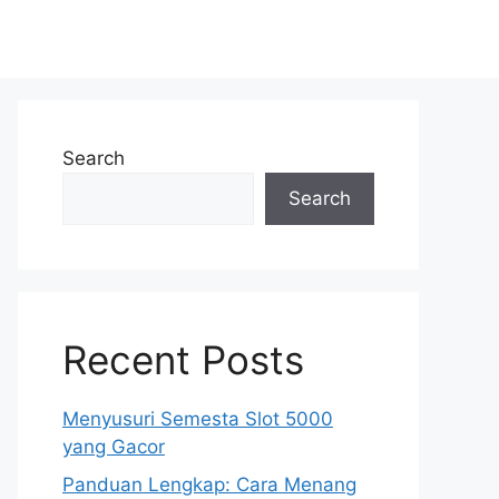
Search
Search
Recent Posts
Menyusuri Semesta Slot 5000
yang Gacor
Panduan Lengkap: Cara Menang