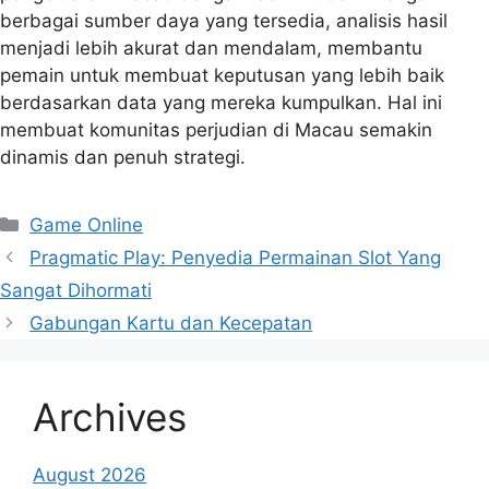
berbagai sumber daya yang tersedia, analisis hasil
menjadi lebih akurat dan mendalam, membantu
pemain untuk membuat keputusan yang lebih baik
berdasarkan data yang mereka kumpulkan. Hal ini
membuat komunitas perjudian di Macau semakin
dinamis dan penuh strategi.
Categories
Game Online
Pragmatic Play: Penyedia Permainan Slot Yang
Sangat Dihormati
Gabungan Kartu dan Kecepatan
Archives
August 2026