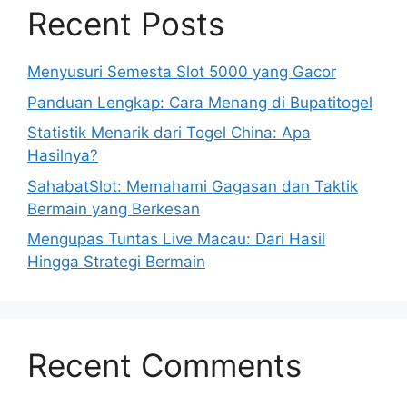
Recent Posts
Menyusuri Semesta Slot 5000 yang Gacor
Panduan Lengkap: Cara Menang di Bupatitogel
Statistik Menarik dari Togel China: Apa
Hasilnya?
SahabatSlot: Memahami Gagasan dan Taktik
Bermain yang Berkesan
Mengupas Tuntas Live Macau: Dari Hasil
Hingga Strategi Bermain
Recent Comments