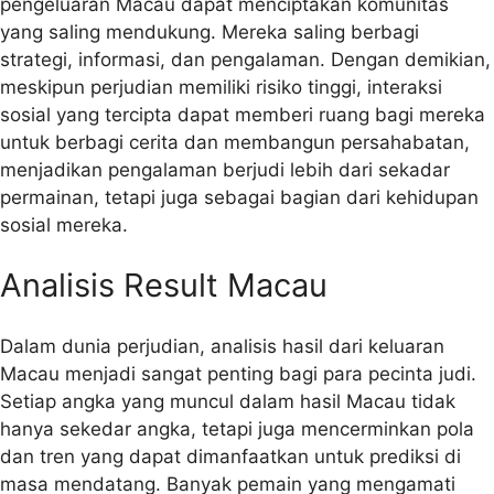
pengeluaran Macau dapat menciptakan komunitas
yang saling mendukung. Mereka saling berbagi
strategi, informasi, dan pengalaman. Dengan demikian,
meskipun perjudian memiliki risiko tinggi, interaksi
sosial yang tercipta dapat memberi ruang bagi mereka
untuk berbagi cerita dan membangun persahabatan,
menjadikan pengalaman berjudi lebih dari sekadar
permainan, tetapi juga sebagai bagian dari kehidupan
sosial mereka.
Analisis Result Macau
Dalam dunia perjudian, analisis hasil dari keluaran
Macau menjadi sangat penting bagi para pecinta judi.
Setiap angka yang muncul dalam hasil Macau tidak
hanya sekedar angka, tetapi juga mencerminkan pola
dan tren yang dapat dimanfaatkan untuk prediksi di
masa mendatang. Banyak pemain yang mengamati