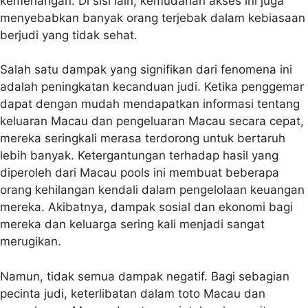
kemenangan. Di sisi lain, kemudahan akses ini juga
menyebabkan banyak orang terjebak dalam kebiasaan
berjudi yang tidak sehat.
Salah satu dampak yang signifikan dari fenomena ini
adalah peningkatan kecanduan judi. Ketika penggemar
dapat dengan mudah mendapatkan informasi tentang
keluaran Macau dan pengeluaran Macau secara cepat,
mereka seringkali merasa terdorong untuk bertaruh
lebih banyak. Ketergantungan terhadap hasil yang
diperoleh dari Macau pools ini membuat beberapa
orang kehilangan kendali dalam pengelolaan keuangan
mereka. Akibatnya, dampak sosial dan ekonomi bagi
mereka dan keluarga sering kali menjadi sangat
merugikan.
Namun, tidak semua dampak negatif. Bagi sebagian
pecinta judi, keterlibatan dalam toto Macau dan