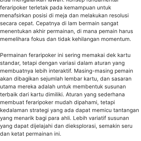
feraripoker terletak pada kemampuan untuk
menafsirkan posisi di meja dan melakukan resolusi
secara cepat. Cepatnya di lam bermain sangat
menentukan akhir permainan, di mana pemain harus
memelihara fokus dan tidak kehilangan momentum.
Permainan feraripoker ini sering memakai dek kartu
standar, tetapi dengan variasi dalam aturan yang
membuatnya lebih interaktif. Masing-masing pemain
akan dibagikan sejumlah lembar kartu, dan sasaran
utama mereka adalah untuk membentuk susunan
terbaik dari kartu dimiliki. Aturan yang sederhana
membuat feraripoker mudah dipahami, tetapi
kedalaman strategi yang ada dapat memicu tantangan
yang menarik bagi para ahli. Lebih variatif susunan
yang dapat dijelajahi dan dieksplorasi, semakin seru
dan ketat permainan ini.