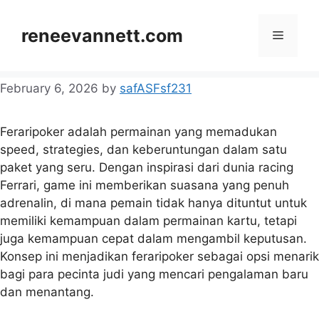
Skip
to
reneevannett.com
Menu
content
February 6, 2026
by
safASFsf231
Feraripoker adalah permainan yang memadukan
speed, strategies, dan keberuntungan dalam satu
paket yang seru. Dengan inspirasi dari dunia racing
Ferrari, game ini memberikan suasana yang penuh
adrenalin, di mana pemain tidak hanya dituntut untuk
memiliki kemampuan dalam permainan kartu, tetapi
juga kemampuan cepat dalam mengambil keputusan.
Konsep ini menjadikan feraripoker sebagai opsi menarik
bagi para pecinta judi yang mencari pengalaman baru
dan menantang.