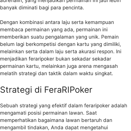
adrenalin, yang menjadikan permainan ini jadi lebih
banyak diminati bagi para pencinta.
Dengan kombinasi antara laju serta kemampuan
membaca permainan yang ada, permainan ini
memberikan suatu pengalaman yang unik. Pemain
belum lagi berkompetisi dengan kartu yang dimiliki,
melainkan serta dalam laju serta akurasi respon. Ini
menjadikan feraripoker bukan sekadar sekadar
permainan kartu, melainkan juga arena mengasah
melatih strategi dan taktik dalam waktu singkat.
Strategi di FeraRIPoker
Sebuah strategi yang efektif dalam feraripoker adalah
mengamati posisi permainan lawan. Saat
memperhatikan bagaimana lawan bertaruh dan
mengambil tindakan, Anda dapat mengetahui