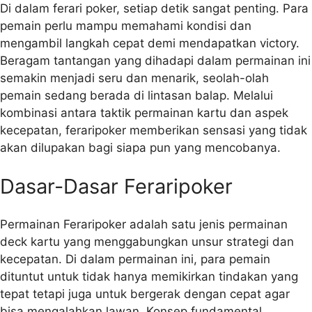
Di dalam ferari poker, setiap detik sangat penting. Para
pemain perlu mampu memahami kondisi dan
mengambil langkah cepat demi mendapatkan victory.
Beragam tantangan yang dihadapi dalam permainan ini
semakin menjadi seru dan menarik, seolah-olah
pemain sedang berada di lintasan balap. Melalui
kombinasi antara taktik permainan kartu dan aspek
kecepatan, feraripoker memberikan sensasi yang tidak
akan dilupakan bagi siapa pun yang mencobanya.
Dasar-Dasar Feraripoker
Permainan Feraripoker adalah satu jenis permainan
deck kartu yang menggabungkan unsur strategi dan
kecepatan. Di dalam permainan ini, para pemain
dituntut untuk tidak hanya memikirkan tindakan yang
tepat tetapi juga untuk bergerak dengan cepat agar
bisa mengalahkan lawan. Konsep fundamental