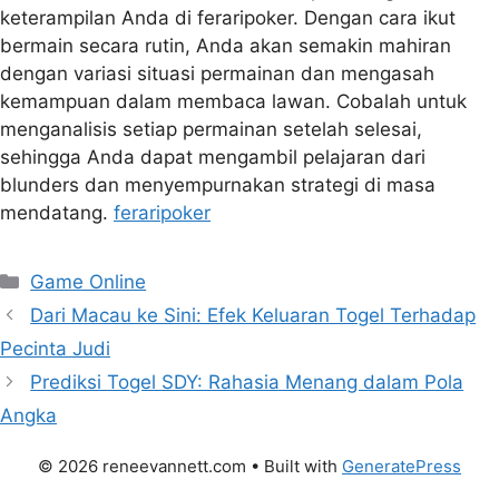
keterampilan Anda di feraripoker. Dengan cara ikut
bermain secara rutin, Anda akan semakin mahiran
dengan variasi situasi permainan dan mengasah
kemampuan dalam membaca lawan. Cobalah untuk
menganalisis setiap permainan setelah selesai,
sehingga Anda dapat mengambil pelajaran dari
blunders dan menyempurnakan strategi di masa
mendatang.
feraripoker
Categories
Game Online
Dari Macau ke Sini: Efek Keluaran Togel Terhadap
Pecinta Judi
Prediksi Togel SDY: Rahasia Menang dalam Pola
Angka
© 2026 reneevannett.com
• Built with
GeneratePress