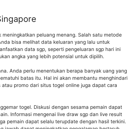
Singapore
uk meningkatkan peluang menang. Salah satu metode
nda bisa melihat data keluaran yang lalu untuk
nfaatkan data sgp, seperti pengeluaran sgp hari ini
kan angka yang lebih potensial untuk dipilih.
sana. Anda perlu menentukan berapa banyak uang yang
n mematuhi batas itu. Hal ini akan membantu menghindari
atau promo dari situs togel online juga dapat cara
enggemar togel. Diskusi dengan sesama pemain dapat
n. Informasi mengenai live draw sgp dan live result
ga pemain dapat selalu terupdate dengan hasil terkini.
ung jawab dapat meningkatkan pengalaman bertaruh