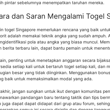
bih pintar sebelumnya menempatkan taruhan mereka.
ara dan Saran Mengalami Togel 
in togel Singapore memerlukan rencana yang baik unt
vorit adalah memakai teknik angka yang sudah ampuh. A
ngidentifikasi pola atau angka yang biasa muncul. Mema
 berita terbaru lain, dapat bantu pemain untuk menentu
lain, penting untuk menetapkan anggaran secara bijak
sedia setiap kali untuk bertaruh togel setiap kali, da
rugian besar yang tidak diinginkan. Menggunakan bonus 
ng baik untuk memaksimalkan modal yang ada.
rakhir, jangan sungkan untuk ikut dengan komunitas p
nawarkan pandangan baru tentang taktik dan tips bermai
 juga dapat dapat didapat dari grup atau forum, sehing
nerapkan semua ini secara disiplin dan dengan tangg