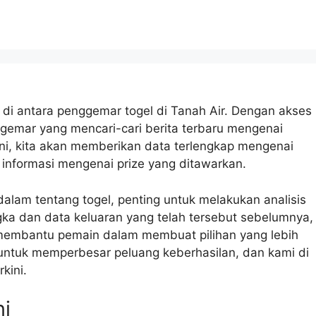
di antara penggemar togel di Tanah Air. Dengan akses
gemar yang mencari-cari berita terbaru mengenai
 ini, kita akan memberikan data terlengkap mengenai
n informasi mengenai prize yang ditawarkan.
lam tentang togel, penting untuk melakukan analisis
ka dan data keluaran yang telah tersebut sebelumnya,
embantu pemain dalam membuat pilihan yang lebih
 untuk memperbesar peluang keberhasilan, dan kami di
kini.
ni