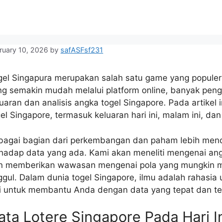
ruary 10, 2026
by
safASFsf231
gel Singapura merupakan salah satu game yang populer 
ng semakin mudah melalui platform online, banyak peng
uaran dan analisis angka togel Singapore. Pada artikel
el Singapore, termasuk keluaran hari ini, malam ini, da
bagai bagian dari perkembangan dan paham lebih menda
rhadap data yang ada. Kami akan meneliti mengenai ang
n memberikan wawasan mengenai pola yang mungkin m
ggul. Dalam dunia togel Singapore, ilmu adalah rahasia
ni untuk membantu Anda dengan data yang tepat dan ter
ata Lotere Singapore Pada Hari I