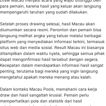
Draw Macau menjadi acara yang wajib ditunggu oleh
para pemain, karena hasil yang keluar akan langsung
mempengaruhi taruhan yang sudah dilakukan.
Setelah proses drawing selesai, hasil Macau akan
diumumkan secara resmi. Penonton dan pemain bisa
langsung melihat angka yang keluar melalui berbagai
platform yang menyediakan informasi terkini, termasuk
situs web dan media sosial. Result Macau ini biasanya
ditampilkan dalam waktu nyata, sehingga semua pihak
dapat mengonfirmasi hasil tersebut dengan segera.
Kecepatan dalam mendapatkan informasi hasil sangat
penting, terutama bagi mereka yang ingin langsung
mengetahui apakah mereka menang atau kalah.
Dalam konteks Macau Pools, memahami cara kerja
draw dan hasil sangatlah krusial. Pemain perlu
memperhatikan pola dan statistik dari hasil