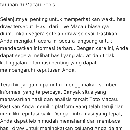
taruhan di Macau Pools.
Selanjutnya, penting untuk memperhatikan waktu hasil
draw tersebut. Hasil dari Live Macau biasanya
diumumkan segera setelah draw selesai. Pastikan
Anda mengikuti acara ini secara langsung untuk
mendapatkan informasi terbaru. Dengan cara ini, Anda
dapat segera melihat hasil yang akurat dan tidak
ketinggalan informasi penting yang dapat
mempengaruhi keputusan Anda.
Terakhir, jangan lupa untuk menggunakan sumber
informasi yang terpercaya. Banyak situs yang
menawarkan hasil dan analisis terkait Toto Macau.
Pastikan Anda memilih platform yang telah teruji dan
memiliki reputasi baik. Dengan informasi yang tepat,
Anda dapat lebih mudah memahami dan membaca
hasil draw untuk meningkatkan peluang Anda dalam