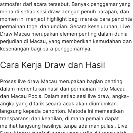
atmosfer dari acara tersebut. Banyak penggemar yang
menanti setiap sesi draw dengan penuh harapan, dan
momen ini menjadi highlight bagi mereka para pencinta
permainan togel dan undian. Secara keseluruhan, Live
Draw Macau merupakan elemen penting dalam dunia
perjudian di Macau, yang memberikan kemudahan dan
kesenangan bagi para penggemarnya.
Cara Kerja Draw dan Hasil
Proses live draw Macau merupakan bagian penting
dalam menentukan hasil dari permainan Toto Macau
dan Macau Pools. Dalam setiap sesi live draw, angka-
angka yang ditarik secara acak akan diumumkan
langsung kepada penonton. Metode ini memastikan
transparansi dan keadilan, di mana pemain dapat
melihat langsung hasilnya tanpa ada manipulasi. Live