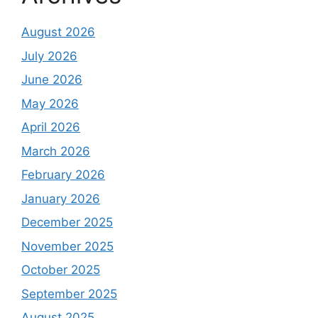
August 2026
July 2026
June 2026
May 2026
April 2026
March 2026
February 2026
January 2026
December 2025
November 2025
October 2025
September 2025
August 2025