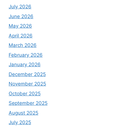
July 2026
June 2026
May 2026
April 2026
March 2026
February 2026
January 2026
December 2025
November 2025
October 2025
September 2025
August 2025
July 2025