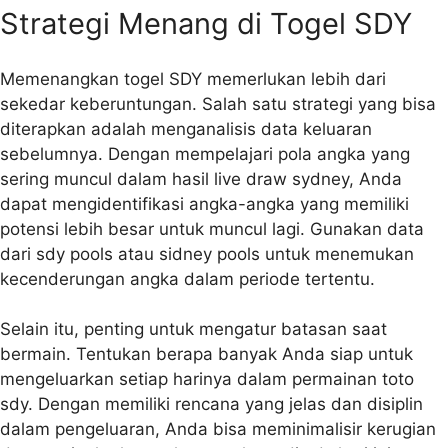
Strategi Menang di Togel SDY
Memenangkan togel SDY memerlukan lebih dari
sekedar keberuntungan. Salah satu strategi yang bisa
diterapkan adalah menganalisis data keluaran
sebelumnya. Dengan mempelajari pola angka yang
sering muncul dalam hasil live draw sydney, Anda
dapat mengidentifikasi angka-angka yang memiliki
potensi lebih besar untuk muncul lagi. Gunakan data
dari sdy pools atau sidney pools untuk menemukan
kecenderungan angka dalam periode tertentu.
Selain itu, penting untuk mengatur batasan saat
bermain. Tentukan berapa banyak Anda siap untuk
mengeluarkan setiap harinya dalam permainan toto
sdy. Dengan memiliki rencana yang jelas dan disiplin
dalam pengeluaran, Anda bisa meminimalisir kerugian