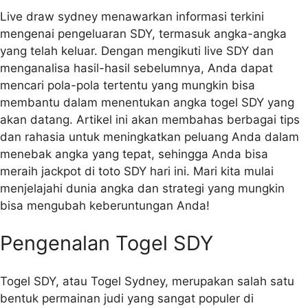
Live draw sydney menawarkan informasi terkini
mengenai pengeluaran SDY, termasuk angka-angka
yang telah keluar. Dengan mengikuti live SDY dan
menganalisa hasil-hasil sebelumnya, Anda dapat
mencari pola-pola tertentu yang mungkin bisa
membantu dalam menentukan angka togel SDY yang
akan datang. Artikel ini akan membahas berbagai tips
dan rahasia untuk meningkatkan peluang Anda dalam
menebak angka yang tepat, sehingga Anda bisa
meraih jackpot di toto SDY hari ini. Mari kita mulai
menjelajahi dunia angka dan strategi yang mungkin
bisa mengubah keberuntungan Anda!
Pengenalan Togel SDY
Togel SDY, atau Togel Sydney, merupakan salah satu
bentuk permainan judi yang sangat populer di