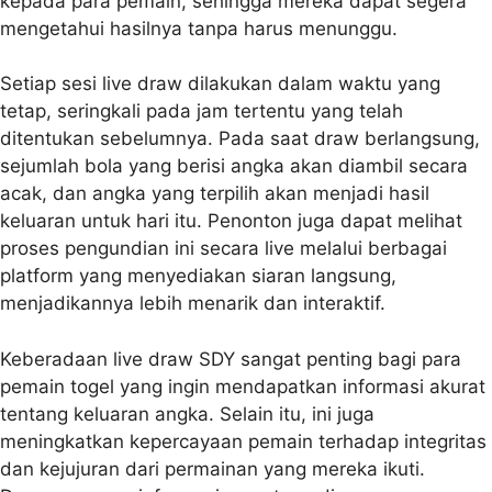
kepada para pemain, sehingga mereka dapat segera
mengetahui hasilnya tanpa harus menunggu.
Setiap sesi live draw dilakukan dalam waktu yang
tetap, seringkali pada jam tertentu yang telah
ditentukan sebelumnya. Pada saat draw berlangsung,
sejumlah bola yang berisi angka akan diambil secara
acak, dan angka yang terpilih akan menjadi hasil
keluaran untuk hari itu. Penonton juga dapat melihat
proses pengundian ini secara live melalui berbagai
platform yang menyediakan siaran langsung,
menjadikannya lebih menarik dan interaktif.
Keberadaan live draw SDY sangat penting bagi para
pemain togel yang ingin mendapatkan informasi akurat
tentang keluaran angka. Selain itu, ini juga
meningkatkan kepercayaan pemain terhadap integritas
dan kejujuran dari permainan yang mereka ikuti.