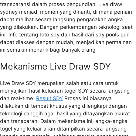
transparansi dalam proses pengundian. Live draw
sydney menjadi momen yang dinanti, di mana pemain
dapat melihat secara langsung pengacakan angka
yang dilakukan. Dengan perkembangan teknologi saat
ini, info tentang toto sdy dan hasil dari sdy pools pun
dapat diakses dengan mudah, menjadikan permainan
ini semakin menarik bagi banyak orang.
Mekanisme Live Draw SDY
Live Draw SDY merupakan salah satu cara untuk
menyajikan hasil keluaran togel SDY secara langsung
dan real-time.
Result SDY
Proses ini biasanya
dilakukan di tempat khusus yang dilengkapi dengan
teknologi canggih agar hasil yang ditayangkan akurat
dan transparan. Dalam mekanisme ini, angka-angka
togel yang keluar akan ditampilkan secara langsung