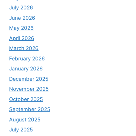
July 2026
June 2026
May 2026
April 2026
March 2026
February 2026
January 2026
December 2025
November 2025
October 2025
September 2025
August 2025
July 2025