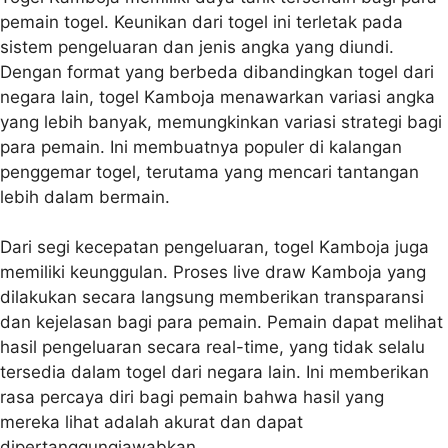
pemain togel. Keunikan dari togel ini terletak pada
sistem pengeluaran dan jenis angka yang diundi.
Dengan format yang berbeda dibandingkan togel dari
negara lain, togel Kamboja menawarkan variasi angka
yang lebih banyak, memungkinkan variasi strategi bagi
para pemain. Ini membuatnya populer di kalangan
penggemar togel, terutama yang mencari tantangan
lebih dalam bermain.
Dari segi kecepatan pengeluaran, togel Kamboja juga
memiliki keunggulan. Proses live draw Kamboja yang
dilakukan secara langsung memberikan transparansi
dan kejelasan bagi para pemain. Pemain dapat melihat
hasil pengeluaran secara real-time, yang tidak selalu
tersedia dalam togel dari negara lain. Ini memberikan
rasa percaya diri bagi pemain bahwa hasil yang
mereka lihat adalah akurat dan dapat
dipertanggungjawabkan.