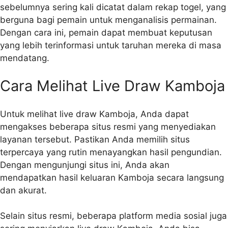
sebelumnya sering kali dicatat dalam rekap togel, yang
berguna bagi pemain untuk menganalisis permainan.
Dengan cara ini, pemain dapat membuat keputusan
yang lebih terinformasi untuk taruhan mereka di masa
mendatang.
Cara Melihat Live Draw Kamboja
Untuk melihat live draw Kamboja, Anda dapat
mengakses beberapa situs resmi yang menyediakan
layanan tersebut. Pastikan Anda memilih situs
terpercaya yang rutin menayangkan hasil pengundian.
Dengan mengunjungi situs ini, Anda akan
mendapatkan hasil keluaran Kamboja secara langsung
dan akurat.
Selain situs resmi, beberapa platform media sosial juga