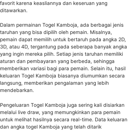
favorit karena keasliannya dan keseruan yang
ditawarkan.
Dalam permainan Togel Kamboja, ada berbagai jenis
taruhan yang bisa dipilih oleh pemain. Misalnya,
pemain dapat memilih untuk bertaruh pada angka 2D,
3D, atau 4D, tergantung pada seberapa banyak angka
yang ingin mereka pilih. Setiap jenis taruhan memiliki
aturan dan pembayaran yang berbeda, sehingga
memberikan variasi bagi para pemain. Selain itu, hasil
keluaran Togel Kamboja biasanya diumumkan secara
langsung, memberikan pengalaman yang lebih
mendebarkan.
Pengeluaran Togel Kamboja juga sering kali disiarkan
melalui live draw, yang memungkinkan para pemain
untuk melihat hasilnya secara real-time. Data keluaran
dan angka togel Kamboja yang telah ditarik