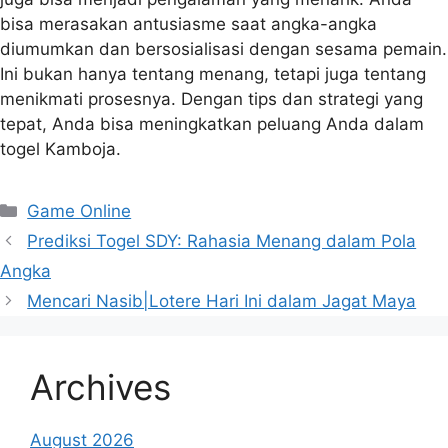
bisa merasakan antusiasme saat angka-angka
diumumkan dan bersosialisasi dengan sesama pemain.
Ini bukan hanya tentang menang, tetapi juga tentang
menikmati prosesnya. Dengan tips dan strategi yang
tepat, Anda bisa meningkatkan peluang Anda dalam
togel Kamboja.
Categories
Game Online
Prediksi Togel SDY: Rahasia Menang dalam Pola
Angka
Mencari Nasib|Lotere Hari Ini dalam Jagat Maya
Archives
August 2026