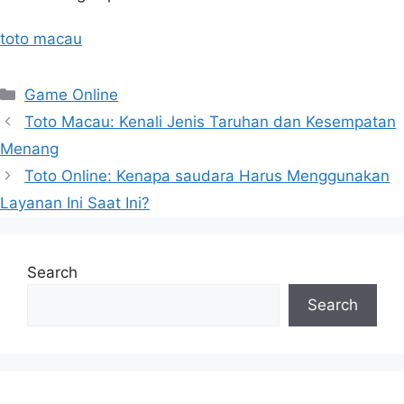
toto macau
Categories
Game Online
Toto Macau: Kenali Jenis Taruhan dan Kesempatan
Menang
Toto Online: Kenapa saudara Harus Menggunakan
Layanan Ini Saat Ini?
Search
Search