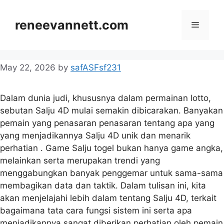
Skip
to
reneevannett.com
Menu
content
May 22, 2026
by
safASFsf231
Dalam dunia judi, khususnya dalam permainan lotto,
sebutan Salju 4D mulai semakin dibicarakan. Banyakan
pemain yang penasaran penasaran tentang apa yang
yang menjadikannya Salju 4D unik dan menarik
perhatian . Game Salju togel bukan hanya game angka,
melainkan serta merupakan trendi yang
menggabungkan banyak penggemar untuk sama-sama
membagikan data dan taktik. Dalam tulisan ini, kita
akan menjelajahi lebih dalam tentang Salju 4D, terkait
bagaimana tata cara fungsi sistem ini serta apa
menjadikannya sangat diberikan perhatian oleh pemain