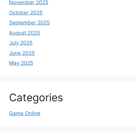
November 2025
October 2025
September 2025
August 2025
July 2025
June 2025
May 2025
Categories
Game Online