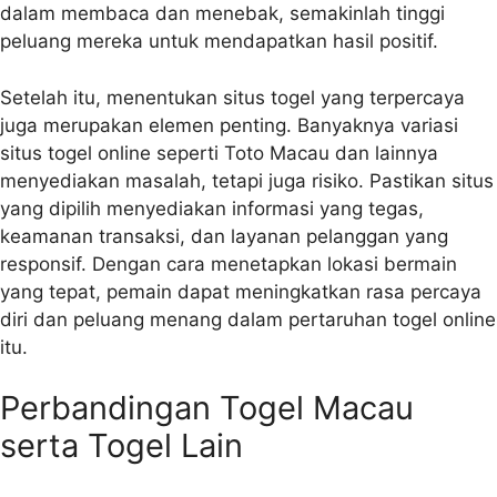
dalam membaca dan menebak, semakinlah tinggi
peluang mereka untuk mendapatkan hasil positif.
Setelah itu, menentukan situs togel yang terpercaya
juga merupakan elemen penting. Banyaknya variasi
situs togel online seperti Toto Macau dan lainnya
menyediakan masalah, tetapi juga risiko. Pastikan situs
yang dipilih menyediakan informasi yang tegas,
keamanan transaksi, dan layanan pelanggan yang
responsif. Dengan cara menetapkan lokasi bermain
yang tepat, pemain dapat meningkatkan rasa percaya
diri dan peluang menang dalam pertaruhan togel online
itu.
Perbandingan Togel Macau
serta Togel Lain