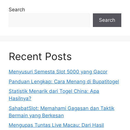
Search
Search
Recent Posts
Menyusuri Semesta Slot 5000 yang Gacor
Panduan Lengkap: Cara Menang di Bupatitogel
Statistik Menarik dari Togel China: Apa
Hasilnya?
SahabatSlot: Memahami Gagasan dan Taktik
Bermain yang Berkesan
Mengupas Tuntas Live Macau: Dari Hasil