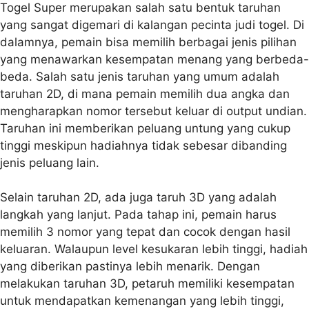
Togel Super merupakan salah satu bentuk taruhan
yang sangat digemari di kalangan pecinta judi togel. Di
dalamnya, pemain bisa memilih berbagai jenis pilihan
yang menawarkan kesempatan menang yang berbeda-
beda. Salah satu jenis taruhan yang umum adalah
taruhan 2D, di mana pemain memilih dua angka dan
mengharapkan nomor tersebut keluar di output undian.
Taruhan ini memberikan peluang untung yang cukup
tinggi meskipun hadiahnya tidak sebesar dibanding
jenis peluang lain.
Selain taruhan 2D, ada juga taruh 3D yang adalah
langkah yang lanjut. Pada tahap ini, pemain harus
memilih 3 nomor yang tepat dan cocok dengan hasil
keluaran. Walaupun level kesukaran lebih tinggi, hadiah
yang diberikan pastinya lebih menarik. Dengan
melakukan taruhan 3D, petaruh memiliki kesempatan
untuk mendapatkan kemenangan yang lebih tinggi,