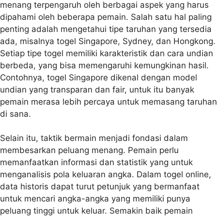
menang terpengaruh oleh berbagai aspek yang harus
dipahami oleh beberapa pemain. Salah satu hal paling
penting adalah mengetahui tipe taruhan yang tersedia
ada, misalnya togel Singapore, Sydney, dan Hongkong.
Setiap tipe togel memiliki karakteristik dan cara undian
berbeda, yang bisa memengaruhi kemungkinan hasil.
Contohnya, togel Singapore dikenal dengan model
undian yang transparan dan fair, untuk itu banyak
pemain merasa lebih percaya untuk memasang taruhan
di sana.
Selain itu, taktik bermain menjadi fondasi dalam
membesarkan peluang menang. Pemain perlu
memanfaatkan informasi dan statistik yang untuk
menganalisis pola keluaran angka. Dalam togel online,
data historis dapat turut petunjuk yang bermanfaat
untuk mencari angka-angka yang memiliki punya
peluang tinggi untuk keluar. Semakin baik pemain