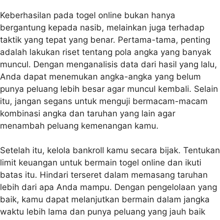
Keberhasilan pada togel online bukan hanya
bergantung kepada nasib, melainkan juga terhadap
taktik yang tepat yang benar. Pertama-tama, penting
adalah lakukan riset tentang pola angka yang banyak
muncul. Dengan menganalisis data dari hasil yang lalu,
Anda dapat menemukan angka-angka yang belum
punya peluang lebih besar agar muncul kembali. Selain
itu, jangan segans untuk menguji bermacam-macam
kombinasi angka dan taruhan yang lain agar
menambah peluang kemenangan kamu.
Setelah itu, kelola bankroll kamu secara bijak. Tentukan
limit keuangan untuk bermain togel online dan ikuti
batas itu. Hindari terseret dalam memasang taruhan
lebih dari apa Anda mampu. Dengan pengelolaan yang
baik, kamu dapat melanjutkan bermain dalam jangka
waktu lebih lama dan punya peluang yang jauh baik