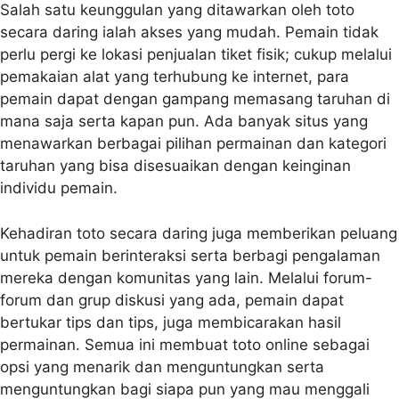
Salah satu keunggulan yang ditawarkan oleh toto
secara daring ialah akses yang mudah. Pemain tidak
perlu pergi ke lokasi penjualan tiket fisik; cukup melalui
pemakaian alat yang terhubung ke internet, para
pemain dapat dengan gampang memasang taruhan di
mana saja serta kapan pun. Ada banyak situs yang
menawarkan berbagai pilihan permainan dan kategori
taruhan yang bisa disesuaikan dengan keinginan
individu pemain.
Kehadiran toto secara daring juga memberikan peluang
untuk pemain berinteraksi serta berbagi pengalaman
mereka dengan komunitas yang lain. Melalui forum-
forum dan grup diskusi yang ada, pemain dapat
bertukar tips dan tips, juga membicarakan hasil
permainan. Semua ini membuat toto online sebagai
opsi yang menarik dan menguntungkan serta
menguntungkan bagi siapa pun yang mau menggali