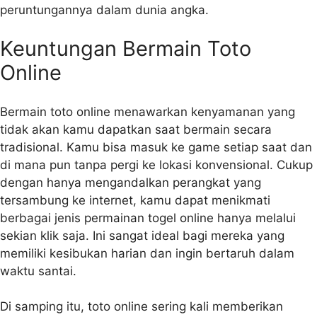
peruntungannya dalam dunia angka.
Keuntungan Bermain Toto
Online
Bermain toto online menawarkan kenyamanan yang
tidak akan kamu dapatkan saat bermain secara
tradisional. Kamu bisa masuk ke game setiap saat dan
di mana pun tanpa pergi ke lokasi konvensional. Cukup
dengan hanya mengandalkan perangkat yang
tersambung ke internet, kamu dapat menikmati
berbagai jenis permainan togel online hanya melalui
sekian klik saja. Ini sangat ideal bagi mereka yang
memiliki kesibukan harian dan ingin bertaruh dalam
waktu santai.
Di samping itu, toto online sering kali memberikan