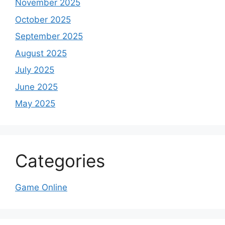
November 2025
October 2025
September 2025
August 2025
July 2025
June 2025
May 2025
Categories
Game Online