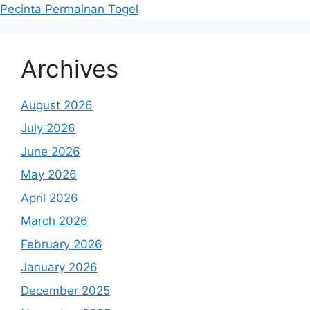
Pecinta Permainan Togel
Archives
August 2026
July 2026
June 2026
May 2026
April 2026
March 2026
February 2026
January 2026
December 2025